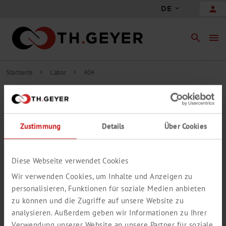
person
DE
search
menu
Startseite
Labor
404
chevron_right
chevron_right
404
DIESE SEITE IST LEIDER NICHT MEHR
Zustimmung
Details
Über Cookies
VORHANDEN
Die von Ihnen aufgerufene Seite konnte leider nicht gefunden
werden.
Diese Webseite verwendet Cookies
Bitte verwenden Sie die Suche, um dennoch an die gewünschten
Wir verwenden Cookies, um Inhalte und Anzeigen zu
Informationen zu gelangen.
personalisieren, Funktionen für soziale Medien anbieten
zu können und die Zugriffe auf unsere Website zu
analysieren. Außerdem geben wir Informationen zu Ihrer
Verwendung unserer Website an unsere Partner für soziale