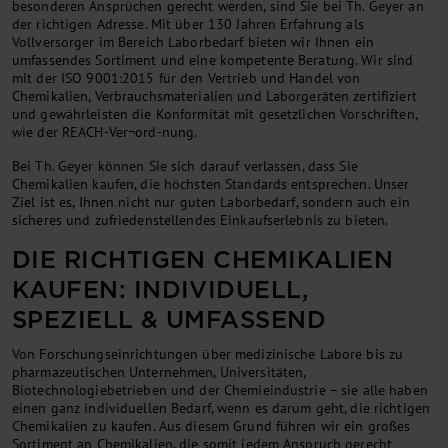
besonderen Ansprüchen gerecht werden, sind Sie bei Th. Geyer an
der richtigen Adresse. Mit über 130 Jahren Erfahrung als
Vollversorger im Bereich Laborbedarf bieten wir Ihnen ein
umfassendes Sortiment und eine kompetente Beratung. Wir sind
mit der ISO 9001:2015 für den Vertrieb und Handel von
Chemikalien, Verbrauchsmaterialien und Laborgeräten zertifiziert
und gewährleisten die Konformität mit gesetzlichen Vorschriften,
wie der REACH-Ver¬ord-nung.
Bei Th. Geyer können Sie sich darauf verlassen, dass Sie
Chemikalien kaufen, die höchsten Standards entsprechen. Unser
Ziel ist es, Ihnen nicht nur guten Laborbedarf, sondern auch ein
sicheres und zufriedenstellendes Einkaufserlebnis zu bieten.
DIE RICHTIGEN CHEMIKALIEN
KAUFEN: INDIVIDUELL,
SPEZIELL & UMFASSEND
Von Forschungseinrichtungen über medizinische Labore bis zu
pharmazeutischen Unternehmen, Universitäten,
Biotechnologiebetrieben und der Chemieindustrie – sie alle haben
einen ganz individuellen Bedarf, wenn es darum geht, die richtigen
Chemikalien zu kaufen. Aus diesem Grund führen wir ein großes
Sortiment an Chemikalien, die somit jedem Anspruch gerecht