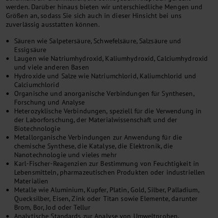
werden. Darüber hinaus bieten wir unterschiedliche Mengen und
Größen an, sodass Sie sich auch in dieser Hinsicht bei uns
zuverlässig ausstatten können.
Säuren wie Salpetersäure, Schwefelsäure, Salzsäure und
Essigsäure
Laugen wie Natriumhydroxid, Kaliumhydroxid, Calciumhydroxid
und viele anderen Basen
Hydroxide und Salze wie Natriumchlorid, Kaliumchlorid und
Calciumchlorid
Organische und anorganische Verbindungen für Synthesen,
Forschung und Analyse
Heterozyklische Verbindungen, speziell für die Verwendung in
der Laborforschung, der Materialwissenschaft und der
Biotechnologie
Metallorganische Verbindungen zur Anwendung für die
chemische Synthese, die Katalyse, die Elektronik, die
Nanotechnologie und vieles mehr
Karl-Fischer-Reagenzien zur Bestimmung von Feuchtigkeit in
Lebensmitteln, pharmazeutischen Produkten oder industriellen
Materialien
Metalle wie Aluminium, Kupfer, Platin, Gold, Silber, Palladium,
Quecksilber, Eisen, Zink oder Titan sowie Elemente, darunter
Brom, Bor, Jod oder Tellur
Analytische Standards zur Analyse von Umweltproben,