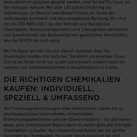
besonderen Ansprüchen gerecht werden, sind Sie bei Th. Geyer an
der richtigen Adresse. Mit über 130 Jahren Erfahrung als
Vollversorger im Bereich Laborbedarf bieten wir Ihnen ein
umfassendes Sortiment und eine kompetente Beratung. Wir sind
mit der ISO 9001:2015 für den Vertrieb und Handel von
Chemikalien, Verbrauchsmaterialien und Laborgeräten zertifiziert
und gewährleisten die Konformität mit gesetzlichen Vorschriften,
wie der REACH-Ver¬ord-nung.
Bei Th. Geyer können Sie sich darauf verlassen, dass Sie
Chemikalien kaufen, die höchsten Standards entsprechen. Unser
Ziel ist es, Ihnen nicht nur guten Laborbedarf, sondern auch ein
sicheres und zufriedenstellendes Einkaufserlebnis zu bieten.
DIE RICHTIGEN CHEMIKALIEN
KAUFEN: INDIVIDUELL,
SPEZIELL & UMFASSEND
Von Forschungseinrichtungen über medizinische Labore bis zu
pharmazeutischen Unternehmen, Universitäten,
Biotechnologiebetrieben und der Chemieindustrie – sie alle haben
einen ganz individuellen Bedarf, wenn es darum geht, die richtigen
Chemikalien zu kaufen. Aus diesem Grund führen wir ein großes
Sortiment an Chemikalien, die somit jedem Anspruch gerecht