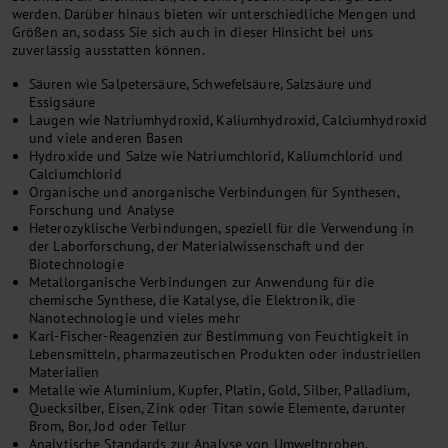
werden. Darüber hinaus bieten wir unterschiedliche Mengen und
Größen an, sodass Sie sich auch in dieser Hinsicht bei uns
zuverlässig ausstatten können.
Säuren wie Salpetersäure, Schwefelsäure, Salzsäure und
Essigsäure
Laugen wie Natriumhydroxid, Kaliumhydroxid, Calciumhydroxid
und viele anderen Basen
Hydroxide und Salze wie Natriumchlorid, Kaliumchlorid und
Calciumchlorid
Organische und anorganische Verbindungen für Synthesen,
Forschung und Analyse
Heterozyklische Verbindungen, speziell für die Verwendung in
der Laborforschung, der Materialwissenschaft und der
Biotechnologie
Metallorganische Verbindungen zur Anwendung für die
chemische Synthese, die Katalyse, die Elektronik, die
Nanotechnologie und vieles mehr
Karl-Fischer-Reagenzien zur Bestimmung von Feuchtigkeit in
Lebensmitteln, pharmazeutischen Produkten oder industriellen
Materialien
Metalle wie Aluminium, Kupfer, Platin, Gold, Silber, Palladium,
Quecksilber, Eisen, Zink oder Titan sowie Elemente, darunter
Brom, Bor, Jod oder Tellur
Analytische Standards zur Analyse von Umweltproben,