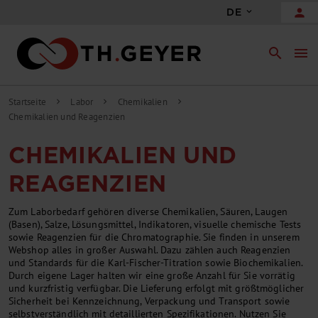
person
DE
search
menu
Startseite
Labor
Chemikalien
chevron_right
chevron_right
chevron_right
Chemikalien und Reagenzien
CHEMIKALIEN UND
REAGENZIEN
Zum Laborbedarf gehören diverse Chemikalien, Säuren, Laugen
(Basen), Salze, Lösungsmittel, Indikatoren, visuelle chemische Tests
sowie Reagenzien für die Chromatographie. Sie finden in unserem
Webshop alles in großer Auswahl. Dazu zählen auch Reagenzien
und Standards für die Karl-Fischer-Titration sowie Biochemikalien.
Durch eigene Lager halten wir eine große Anzahl für Sie vorrätig
und kurzfristig verfügbar. Die Lieferung erfolgt mit größtmöglicher
Sicherheit bei Kennzeichnung, Verpackung und Transport sowie
selbstverständlich mit detaillierten Spezifikationen. Nutzen Sie