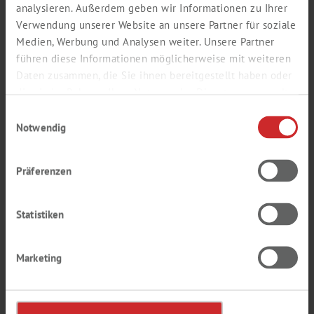
analysieren. Außerdem geben wir Informationen zu Ihrer
Verwendung unserer Website an unsere Partner für soziale
Medien, Werbung und Analysen weiter. Unsere Partner
führen diese Informationen möglicherweise mit weiteren
Daten zusammen, die Sie ihnen bereitgestellt haben oder
die sie im Rahmen Ihrer Nutzung der Dienste gesammelt
haben.
Einwilligungsauswahl
Notwendig
METALLORGANISCHE
Präferenzen
VERBINDUNGEN
Statistiken
Marketing