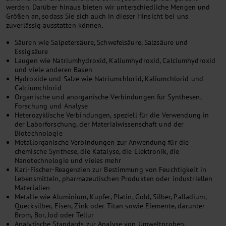
werden. Darüber hinaus bieten wir unterschiedliche Mengen und
Größen an, sodass Sie sich auch in dieser Hinsicht bei uns
zuverlässig ausstatten können.
Säuren wie Salpetersäure, Schwefelsäure, Salzsäure und
Essigsäure
Laugen wie Natriumhydroxid, Kaliumhydroxid, Calciumhydroxid
und viele anderen Basen
Hydroxide und Salze wie Natriumchlorid, Kaliumchlorid und
Calciumchlorid
Organische und anorganische Verbindungen für Synthesen,
Forschung und Analyse
Heterozyklische Verbindungen, speziell für die Verwendung in
der Laborforschung, der Materialwissenschaft und der
Biotechnologie
Metallorganische Verbindungen zur Anwendung für die
chemische Synthese, die Katalyse, die Elektronik, die
Nanotechnologie und vieles mehr
Karl-Fischer-Reagenzien zur Bestimmung von Feuchtigkeit in
Lebensmitteln, pharmazeutischen Produkten oder industriellen
Materialien
Metalle wie Aluminium, Kupfer, Platin, Gold, Silber, Palladium,
Quecksilber, Eisen, Zink oder Titan sowie Elemente, darunter
Brom, Bor, Jod oder Tellur
Analytische Standards zur Analyse von Umweltproben,