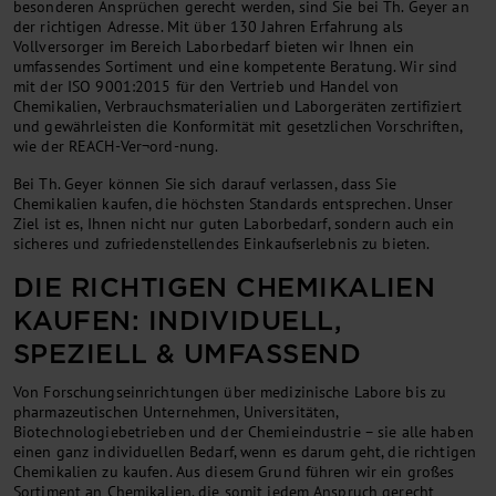
besonderen Ansprüchen gerecht werden, sind Sie bei Th. Geyer an
der richtigen Adresse. Mit über 130 Jahren Erfahrung als
Vollversorger im Bereich Laborbedarf bieten wir Ihnen ein
umfassendes Sortiment und eine kompetente Beratung. Wir sind
mit der ISO 9001:2015 für den Vertrieb und Handel von
Chemikalien, Verbrauchsmaterialien und Laborgeräten zertifiziert
und gewährleisten die Konformität mit gesetzlichen Vorschriften,
wie der REACH-Ver¬ord-nung.
Bei Th. Geyer können Sie sich darauf verlassen, dass Sie
Chemikalien kaufen, die höchsten Standards entsprechen. Unser
Ziel ist es, Ihnen nicht nur guten Laborbedarf, sondern auch ein
sicheres und zufriedenstellendes Einkaufserlebnis zu bieten.
DIE RICHTIGEN CHEMIKALIEN
KAUFEN: INDIVIDUELL,
SPEZIELL & UMFASSEND
Von Forschungseinrichtungen über medizinische Labore bis zu
pharmazeutischen Unternehmen, Universitäten,
Biotechnologiebetrieben und der Chemieindustrie – sie alle haben
einen ganz individuellen Bedarf, wenn es darum geht, die richtigen
Chemikalien zu kaufen. Aus diesem Grund führen wir ein großes
Sortiment an Chemikalien, die somit jedem Anspruch gerecht