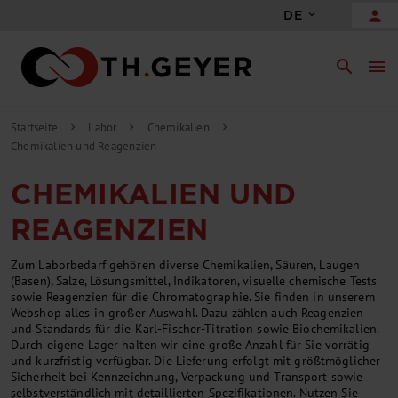
person
DE
search
menu
Startseite
Labor
Chemikalien
chevron_right
chevron_right
chevron_right
Chemikalien und Reagenzien
CHEMIKALIEN UND
REAGENZIEN
Zum Laborbedarf gehören diverse Chemikalien, Säuren, Laugen
(Basen), Salze, Lösungsmittel, Indikatoren, visuelle chemische Tests
sowie Reagenzien für die Chromatographie. Sie finden in unserem
Webshop alles in großer Auswahl. Dazu zählen auch Reagenzien
und Standards für die Karl-Fischer-Titration sowie Biochemikalien.
Durch eigene Lager halten wir eine große Anzahl für Sie vorrätig
und kurzfristig verfügbar. Die Lieferung erfolgt mit größtmöglicher
Sicherheit bei Kennzeichnung, Verpackung und Transport sowie
selbstverständlich mit detaillierten Spezifikationen. Nutzen Sie