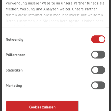
Verwendung unserer Website an unsere Partner für soziale
Medien, Werbung und Analysen weiter. Unsere Partner
führen diese Informationen möglicherweise mit weiteren
Daten zusammen, die Sie ihnen bereitgestellt haben oder
die sie im Rahmen Ihrer Nutzung der Dienste gesammelt
haben.
Einwilligungsauswahl
Notwendig
Präferenzen
METALLORGANISCHE
VERBINDUNGEN
Statistiken
Marketing
Cookies zulassen