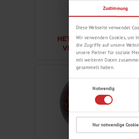
Zustimmung
Diese Webseite verwendet Coo
Wir verwenden Cookies, um In
HETEROZYKLISCHE
die Zugriffe auf unsere Webs
VERBINDUNGEN
unsere Partner für soziale M
mit weiteren Daten zusammen,
gesammelt haben.
Einwilligungsauswahl
Notwendig
Nur notwendige Cookie