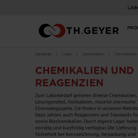
LAB
PRO
Startseite
Labor
Chemikalien
Chemikalien 
chevron_right
chevron_right
chevron_right
CHEMIKALIEN UND
REAGENZIEN
Zum Laborbedarf gehören diverse Chemikalien, S
Lösungsmittel, Indikatoren, visuelle chemische 
Chromatographie. Sie finden in unserem Websho
Dazu zählen auch Reagenzien und Standards für 
sowie Biochemikalien. Durch eigene Lager halten
vorrätig und kurzfristig verfügbar. Die Lieferun
Sicherheit bei Kennzeichnung, Verpackung und 