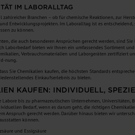
ITÄT IM LABORALLTAG
l zahlreicher Branchen – ob für chemische Reaktionen, zur Herste
nd Entwicklungsprojekten. Im Laboralltag ist es entscheidend, s
ssen zu können.
n, die auch besonderen Ansprüchen gerecht werden, sind Sie bei
ich Laborbedarf bieten wir Ihnen ein umfassendes Sortiment und
ikalien, Verbrauchsmaterialien und Laborgeräten zertifiziert un
rd-nung.
 dass Sie Chemikalien kaufen, die höchsten Standards entsprechen.
iedenstellendes Einkaufserlebnis zu bieten.
IEN KAUFEN: INDIVIDUELL, SPEZI
 Labore bis zu pharmazeutischen Unternehmen, Universitäten, B
dividuellen Bedarf, wenn es darum geht, die richtigen Chemikalie
dem Anspruch gerecht werden. Darüber hinaus bieten wir untersc
 ausstatten können.
lzsäure und Essigsäure