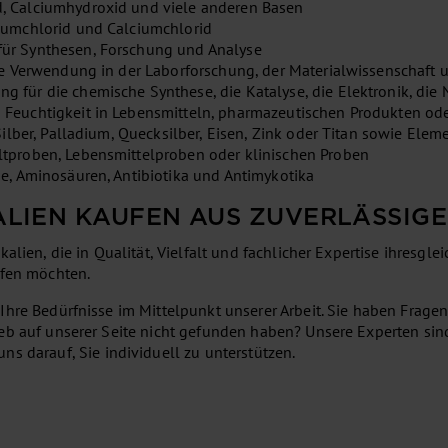
, Calciumhydroxid und viele anderen Basen
iumchlorid und Calciumchlorid
ür Synthesen, Forschung und Analyse
ie Verwendung in der Laborforschung, der Materialwissenschaft 
 für die chemische Synthese, die Katalyse, die Elektronik, die
Feuchtigkeit in Lebensmitteln, pharmazeutischen Produkten oder
ilber, Palladium, Quecksilber, Eisen, Zink oder Titan sowie Eleme
ltproben, Lebensmittelproben oder klinischen Proben
e, Aminosäuren, Antibiotika und Antimykotika
ALIEN KAUFEN AUS ZUVERLÄSSIG
lien, die in Qualität, Vielfalt und fachlicher Expertise ihresgleic
ufen möchten.
 Ihre Bedürfnisse im Mittelpunkt unserer Arbeit. Sie haben Fra
eb auf unserer Seite nicht gefunden haben? Unsere Experten sind
ns darauf, Sie individuell zu unterstützen.