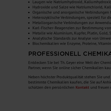
Laugen wie Natriumhydroxid, Kaliumhydroxid
Hydroxide und Salze wie Natriumchlorid, Kal
Organische und anorganische Verbindungen f
Heterozyklische Verbindungen, speziell für d
Metallorganische Verbindungen zur Anwendung
Karl-Fischer-Reagenzien zur Bestimmung von 
Metalle wie Aluminium, Kupfer, Platin, Gold, S
Analytische Standards zur Analyse von Umwe
Biochemikalien wie Enzyme, Proteine, Vitamin
PROFESSIONELL CHEMIK
Entdecken Sie bei Th. Geyer eine Welt der Chemika
Partner, wenn Sie online sicher Chemikalien ka
Neben höchster Produktqualität stehen Sie und
bestimmte Chemikalien kaufen, die Sie auf Anhi
schätzen den persönlichen
Kontakt
und freuen u