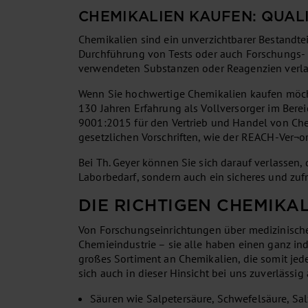
CHEMIKALIEN KAUFEN: QUAL
Chemikalien sind ein unverzichtbarer Bestandtei
Durchführung von Tests oder auch Forschungs- u
verwendeten Substanzen oder Reagenzien verla
Wenn Sie hochwertige Chemikalien kaufen möchte
130 Jahren Erfahrung als Vollversorger im Bere
9001:2015 für den Vertrieb und Handel von Chem
gesetzlichen Vorschriften, wie der REACH-Ver¬o
Bei Th. Geyer können Sie sich darauf verlassen,
Laborbedarf, sondern auch ein sicheres und zufr
DIE RICHTIGEN CHEMIKAL
Von Forschungseinrichtungen über medizinische
Chemieindustrie – sie alle haben einen ganz in
großes Sortiment an Chemikalien, die somit je
sich auch in dieser Hinsicht bei uns zuverlässig
Säuren wie Salpetersäure, Schwefelsäure, Sa