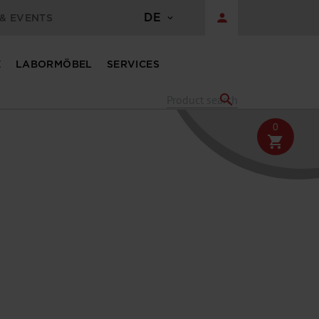
DE
person
& EVENTS
E
LABORMÖBEL
SERVICES
search
0
shopping_cart