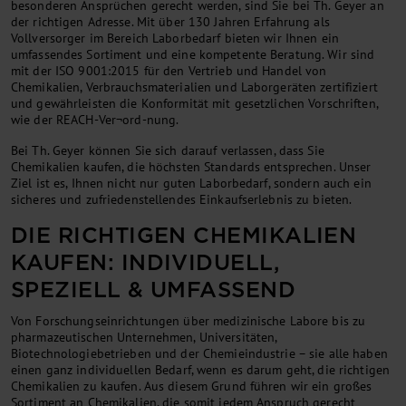
besonderen Ansprüchen gerecht werden, sind Sie bei Th. Geyer an
der richtigen Adresse. Mit über 130 Jahren Erfahrung als
Vollversorger im Bereich Laborbedarf bieten wir Ihnen ein
umfassendes Sortiment und eine kompetente Beratung. Wir sind
mit der ISO 9001:2015 für den Vertrieb und Handel von
Chemikalien, Verbrauchsmaterialien und Laborgeräten zertifiziert
und gewährleisten die Konformität mit gesetzlichen Vorschriften,
wie der REACH-Ver¬ord-nung.
Bei Th. Geyer können Sie sich darauf verlassen, dass Sie
Chemikalien kaufen, die höchsten Standards entsprechen. Unser
Ziel ist es, Ihnen nicht nur guten Laborbedarf, sondern auch ein
sicheres und zufriedenstellendes Einkaufserlebnis zu bieten.
DIE RICHTIGEN CHEMIKALIEN
KAUFEN: INDIVIDUELL,
SPEZIELL & UMFASSEND
Von Forschungseinrichtungen über medizinische Labore bis zu
pharmazeutischen Unternehmen, Universitäten,
Biotechnologiebetrieben und der Chemieindustrie – sie alle haben
einen ganz individuellen Bedarf, wenn es darum geht, die richtigen
Chemikalien zu kaufen. Aus diesem Grund führen wir ein großes
Sortiment an Chemikalien, die somit jedem Anspruch gerecht