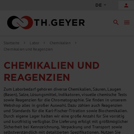
person
DE
search
menu
Startseite
Labor
Chemikalien
chevron_right
chevron_right
chevron_right
Chemikalien und Reagenzien
CHEMIKALIEN UND
REAGENZIEN
Zum Laborbedarf gehören diverse Chemikalien, Säuren, Laugen
(Basen), Salze, Lösungsmittel, Indikatoren, visuelle chemische Tests
sowie Reagenzien für die Chromatographie. Sie finden in unserem
Webshop alles in großer Auswahl. Dazu zählen auch Reagenzien
und Standards für die Karl-Fischer-Titration sowie Biochemikalien.
Durch eigene Lager halten wir eine große Anzahl für Sie vorrätig
und kurzfristig verfügbar. Die Lieferung erfolgt mit größtmöglicher
Sicherheit bei Kennzeichnung, Verpackung und Transport sowie
selbstverständlich mit detaillierten Spezifikationen. Nutzen Sie