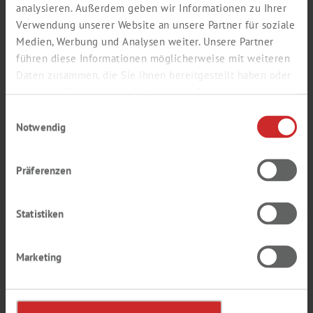
analysieren. Außerdem geben wir Informationen zu Ihrer
Verwendung unserer Website an unsere Partner für soziale
Medien, Werbung und Analysen weiter. Unsere Partner
führen diese Informationen möglicherweise mit weiteren
Daten zusammen, die Sie ihnen bereitgestellt haben oder
die sie im Rahmen Ihrer Nutzung der Dienste gesammelt
haben.
Einwilligungsauswahl
Notwendig
METALLORGANISCHE
Präferenzen
VERBINDUNGEN
Statistiken
Marketing