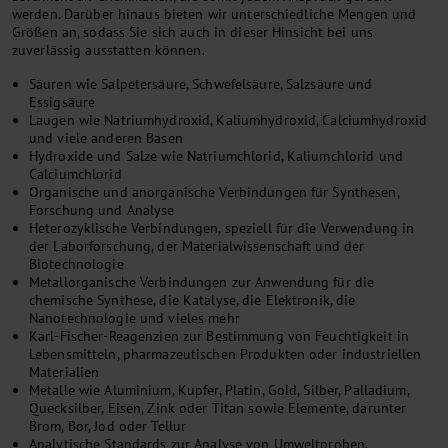
werden. Darüber hinaus bieten wir unterschiedliche Mengen und
Größen an, sodass Sie sich auch in dieser Hinsicht bei uns
zuverlässig ausstatten können.
Säuren wie Salpetersäure, Schwefelsäure, Salzsäure und
Essigsäure
Laugen wie Natriumhydroxid, Kaliumhydroxid, Calciumhydroxid
und viele anderen Basen
Hydroxide und Salze wie Natriumchlorid, Kaliumchlorid und
Calciumchlorid
Organische und anorganische Verbindungen für Synthesen,
Forschung und Analyse
Heterozyklische Verbindungen, speziell für die Verwendung in
der Laborforschung, der Materialwissenschaft und der
Biotechnologie
Metallorganische Verbindungen zur Anwendung für die
chemische Synthese, die Katalyse, die Elektronik, die
Nanotechnologie und vieles mehr
Karl-Fischer-Reagenzien zur Bestimmung von Feuchtigkeit in
Lebensmitteln, pharmazeutischen Produkten oder industriellen
Materialien
Metalle wie Aluminium, Kupfer, Platin, Gold, Silber, Palladium,
Quecksilber, Eisen, Zink oder Titan sowie Elemente, darunter
Brom, Bor, Jod oder Tellur
Analytische Standards zur Analyse von Umweltproben,