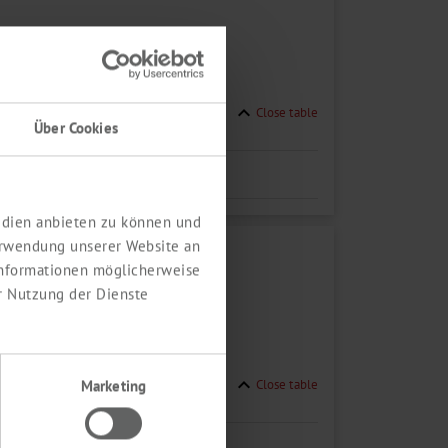
expand_less
Close table
Über Cookies
shopping_cart
Medien anbieten zu können und
erwendung unserer Website an
 Informationen möglicherweise
r Nutzung der Dienste
expand_less
Close table
Marketing
shopping_cart