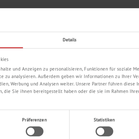
Details
Package size
Price per package
1.5 kg
Login / Register here
kies
halte und Anzeigen zu personalisieren, Funktionen für soziale 
ite zu analysieren. Außerdem geben wir Informationen zu Ihrer V
- ZUR KALIBRIERUNG
edien, Werbung und Analysen weiter. Unsere Partner führen diese
 die Sie ihnen bereitgestellt haben oder die sie im Rahmen Ihre
Präferenzen
Statistiken
Package size
Price per package
500 ml
Login / Register here