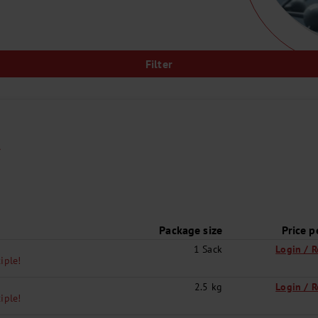
Filter
Package size
Price p
1 Sack
Login / R
iple!
2.5 kg
Login / R
iple!