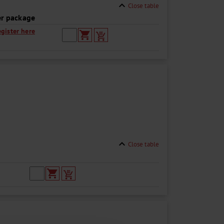
expand_less
Close table
er package
egister here
shopping_cart
expand_less
Close table
shopping_cart