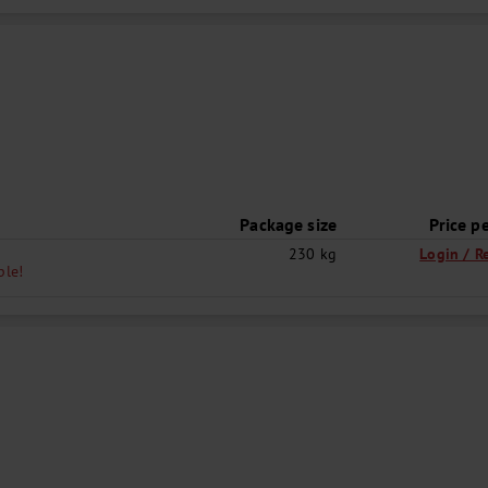
Package size
Price p
230 kg
Login / R
ple!