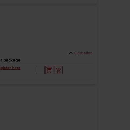
expand_less
Close table
er package
egister here
shopping_cart