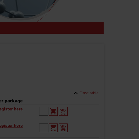
expand_less
Close table
er package
egister here
shopping_cart
egister here
shopping_cart