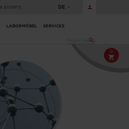
DE
person
& EVENTS
E
LABORMÖBEL
SERVICES
search
0
shopping_cart