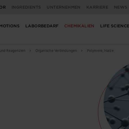
OR
INGREDIENTS
UNTERNEHMEN
KARRIERE
NEWS 
MOTIONS
LABORBEDARF
CHEMIKALIEN
LIFE SCIENC
und Reagenzien
Organische Verbindungen
Polymere, Harze
chevron_right
chevron_right