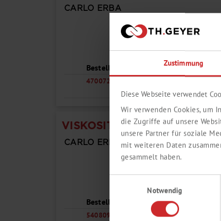
CARLO ERBA
Zustimmung
Bestell Nr.
470072-1.5KG
Diese Webseite verwendet Coo
Wir verwenden Cookies, um In
die Zugriffe auf unsere Webs
VISKOSITÄTSSTANDARDS RS 
unsere Partner für soziale M
CARLO ERBA
mit weiteren Daten zusammen,
gesammelt haben.
Einwilligungsauswahl
Notwendig
Bestell Nr.
540809