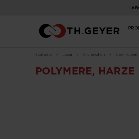
LAB
PRO
Startseite
Labor
Chemikalien
Chemikalien 
chevron_right
chevron_right
chevron_right
POLYMERE, HARZE