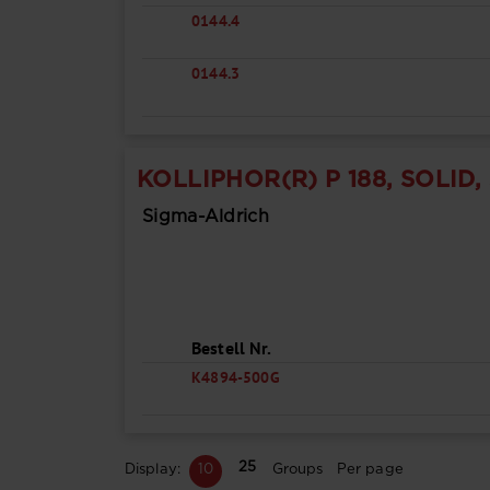
0144.4
0144.3
KOLLIPHOR(R) P 188, SOLID,
Sigma-Aldrich
Bestell Nr.
K4894-500G
25
Display:
10
Groups Per page