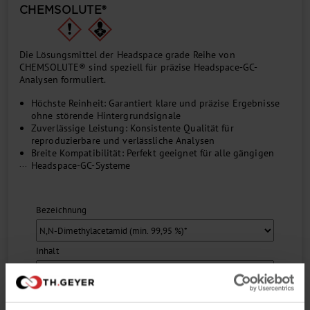
CHEMSOLUTE®
Die Lösungsmittel der Headspace grade Reihe von
CHEMSOLUTE® sind speziell für präzise Headspace-GC-
Analysen formuliert.
Höchste Reinheit: Garantiert klare und präzise Ergebnisse
ohne störende Hintergrundsignale
Zuverlässige Leistung: Konsistente Qualität für
reproduzierbare und verlässliche Analysen
Breite Kompatibilität: Perfekt geeignet für alle gängigen
...
Headspace-GC-Systeme
Bezeichnung
Inhalt
Menge pro VE