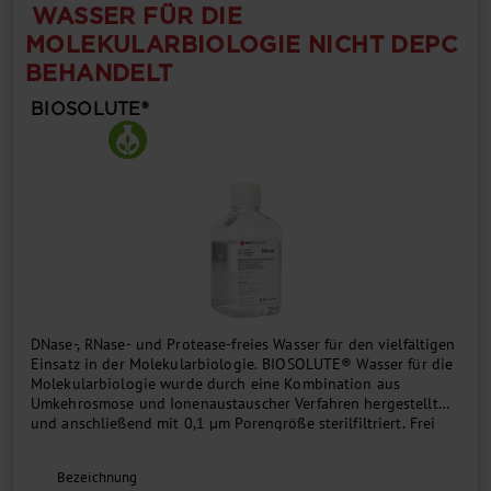
WASSER FÜR DIE
MOLEKULARBIOLOGIE NICHT DEPC
BEHANDELT
BIOSOLUTE®
DNase-, RNase- und Protease-freies Wasser für den vielfältigen
Einsatz in der Molekularbiologie. BIOSOLUTE® Wasser für die
Molekularbiologie wurde durch eine Kombination aus
Umkehrosmose und Ionenaustauscher Verfahren hergestellt
und anschließend mit 0,1 µm Porengröße sterilfiltriert. Frei
von chemischen Zusätzen, nicht mit Diethylpyrocarbonat
(DEPC) behandelt....
Bezeichnung