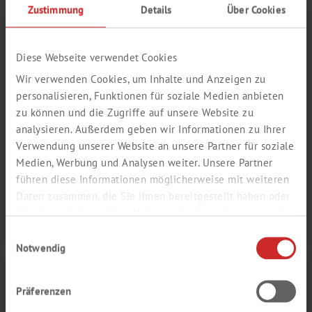
Zustimmung
Details
Über Cookies
Login / Register here
In den Warenkorb
Diese Webseite verwendet Cookies
Purchase order
2345-1L
Wir verwenden Cookies, um Inhalte und Anzeigen zu
number
personalisieren, Funktionen für soziale Medien anbieten
savings
Alternatives
zu können und die Zugriffe auf unsere Website zu
analysieren. Außerdem geben wir Informationen zu Ihrer
Display MSDS
Verwendung unserer Website an unsere Partner für soziale
Medien, Werbung und Analysen weiter. Unsere Partner
führen diese Informationen möglicherweise mit weiteren
*GHS08 Gefahr H312+H332 H360D
Daten zusammen, die Sie ihnen bereitgestellt haben oder
**GHS02 GHS07 GHS08 Gefahr H226 H312+H332 H319 H360D
die sie im Rahmen Ihrer Nutzung der Dienste gesammelt
***GHS07 GHS08 Gefahr H315 H319 H335 H360D
haben.
Einwilligungsauswahl
Notwendig
LÖSUNGSMITTEL FÜR DIE PFAS-
ANALYTIK
Präferenzen