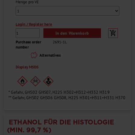
Menge pro VE
Login / Register here
In den Warenkorb
Purchase order
2691-1L
number
savings
Alternatives
Display MSDS
* Gefahr, GHS02 GHS07, H225 H302+H312+H332 H319
** Gefahr, GHS02 GHS06 GHS08, H225 H301+H311+H331 H370
ETHANOL FÜR DIE HISTOLOGIE
(MIN. 99,7 %)