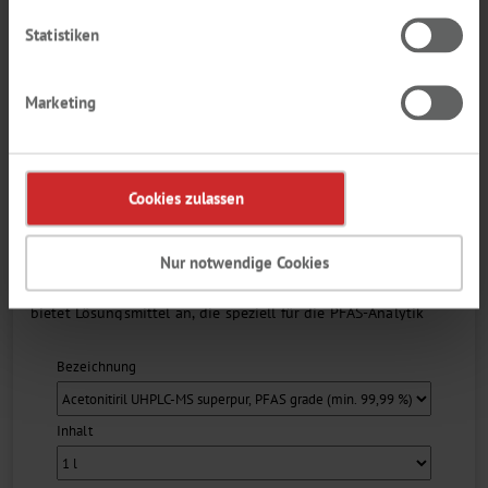
CHEMSOLUTE®
Statistiken
Marketing
Cookies zulassen
Perfluorierte Verbindungen sind im Alltag allgegenwärtig.
Aufgrund ihrer Schädlichkeit für den Organismus von Mensch
Nur notwendige Cookies
und Tier, müssen vermehrt die
zulässigen Grenzwerte überprüft werden. CHEMSOLUTE®
bietet Lösungsmittel an, die speziell für die PFAS-Analytik
entwickelt wurden....
Bezeichnung
Inhalt