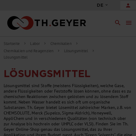
person
DE
search
menu
Startseite
Labor
Chemikalien
chevron_right
chevron_right
chevron_right
Chemikalien und Reagenzien
Lösungsmittel
chevron_right
chevron_right
Lösungsmittel
LÖSUNGSMITTEL
Lösungsmittel sind Stoffe (meistens Flüssigkeiten), welche Gase,
andere Flüssigkeiten oder Feststoffe lösen können, ohne dass es zu
chemischen Reaktionen zwischen gelöstem und zu lösendem Stoff
kommt. Neben Wasser handelt es sich oft um organische
Substanzen. Th. Geyer bietet Lösemittel zahlreicher Marken, z.B. von
CHEMSOLUTE, Merck (Supelco, Sigma-Aldrich), Honeywell,
AppliChem und in verschiedenen Qualitäten (von technisch über
zur Analyse bis hochrein oder UHPLC oder VLSI). Finden Sie im Th.
Geyer Online-Shop genau das Lösungsmittel, das zu Ihrer
Applikation und ihrem Budget passt. Auch "Green Solvents", die eine