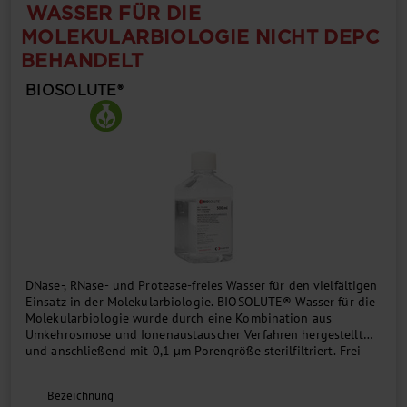
WASSER FÜR DIE
MOLEKULARBIOLOGIE NICHT DEPC
BEHANDELT
BIOSOLUTE®
DNase-, RNase- und Protease-freies Wasser für den vielfältigen
Einsatz in der Molekularbiologie. BIOSOLUTE® Wasser für die
Molekularbiologie wurde durch eine Kombination aus
Umkehrosmose und Ionenaustauscher Verfahren hergestellt
und anschließend mit 0,1 µm Porengröße sterilfiltriert. Frei
von chemischen Zusätzen, nicht mit Diethylpyrocarbonat
(DEPC) behandelt....
Bezeichnung