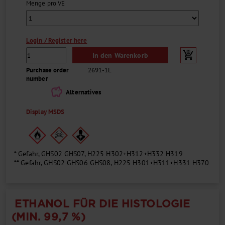
Menge pro VE
Login / Register here
In den Warenkorb
Purchase order
2691-1L
number
savings
Alternatives
Display MSDS
* Gefahr, GHS02 GHS07, H225 H302+H312+H332 H319
** Gefahr, GHS02 GHS06 GHS08, H225 H301+H311+H331 H370
ETHANOL FÜR DIE HISTOLOGIE
(MIN. 99,7 %)