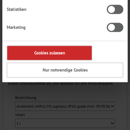
CHEMSOLUTE®
Statistiken
Marketing
Cookies zulassen
Perfluorierte Verbindungen sind im Alltag allgegenwärtig.
Aufgrund ihrer Schädlichkeit für den Organismus von Mensch
Nur notwendige Cookies
und Tier, müssen vermehrt die
zulässigen Grenzwerte überprüft werden. CHEMSOLUTE®
bietet Lösungsmittel an, die speziell für die PFAS-Analytik
entwickelt wurden....
Bezeichnung
Inhalt