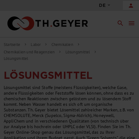
person
DE
search
menu
Startseite
Labor
Chemikalien
chevron_right
chevron_right
chevron_right
Chemikalien und Reagenzien
Lösungsmittel
chevron_right
chevron_right
Lösungsmittel
LÖSUNGSMITTEL
Lösungsmittel sind Stoffe (meistens Flüssigkeiten), welche Gase,
andere Flüssigkeiten oder Feststoffe lösen können, ohne dass es zu
chemischen Reaktionen zwischen gelöstem und zu lösendem Stoff
kommt. Neben Wasser handelt es sich oft um organische
Substanzen. Th. Geyer bietet Lösemittel zahlreicher Marken, z.B. von
CHEMSOLUTE, Merck (Supelco, Sigma-Aldrich), Honeywell,
AppliChem und in verschiedenen Qualitäten (von technisch über
zur Analyse bis hochrein oder UHPLC oder VLSI). Finden Sie im Th.
Geyer Online-Shop genau das Lösungsmittel, das zu Ihrer
Applikation und ihrem Budget passt. Auch "Green Solvents", die eine