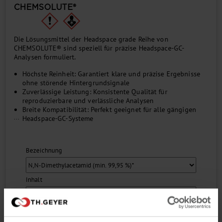
CHEMSOLUTE®
Die Lösungsmittel der Headspace grade Reihe von
CHEMSOLUTE® sind speziell für präzise Headspace-GC-
Analysen formuliert.
Höchste Reinheit: Garantiert klare und präzise Ergebnisse
ohne störende Hintergrundsignale
Zuverlässige Leistung: Konsistente Qualität für
reproduzierbare und verlässliche Analysen
Breite Kompatibilität: Perfekt geeignet für alle gängigen
...
Headspace-GC-Systeme
Bezeichnung
Inhalt
Menge pro VE