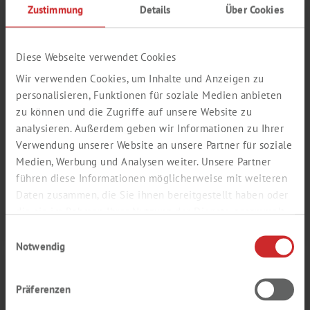
Zustimmung
Details
Über Cookies
Login / Register here
In den Warenkorb
Diese Webseite verwendet Cookies
Purchase order
2345-1L
Wir verwenden Cookies, um Inhalte und Anzeigen zu
number
personalisieren, Funktionen für soziale Medien anbieten
savings
Alternatives
zu können und die Zugriffe auf unsere Website zu
analysieren. Außerdem geben wir Informationen zu Ihrer
Display MSDS
Verwendung unserer Website an unsere Partner für soziale
Medien, Werbung und Analysen weiter. Unsere Partner
führen diese Informationen möglicherweise mit weiteren
*GHS08 Gefahr H312+H332 H360D
Daten zusammen, die Sie ihnen bereitgestellt haben oder
**GHS02 GHS07 GHS08 Gefahr H226 H312+H332 H319 H360D
die sie im Rahmen Ihrer Nutzung der Dienste gesammelt
***GHS07 GHS08 Gefahr H315 H319 H335 H360D
haben.
Einwilligungsauswahl
Notwendig
LÖSUNGSMITTEL FÜR DIE PFAS-
ANALYTIK
Präferenzen