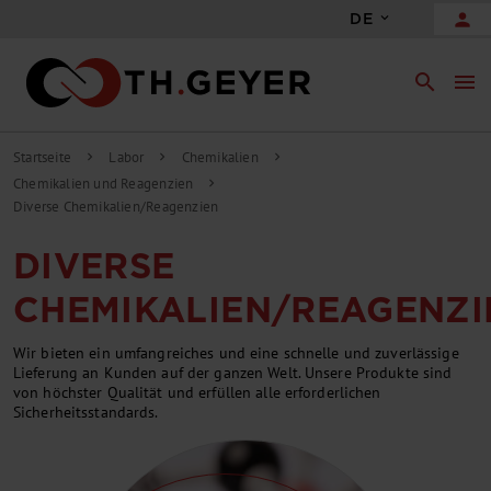
person
DE
search
menu
Startseite
Labor
Chemikalien
chevron_right
chevron_right
chevron_right
Chemikalien und Reagenzien
chevron_right
Diverse Chemikalien/Reagenzien
DIVERSE
CHEMIKALIEN/REAGENZI
Wir bieten ein umfangreiches und eine schnelle und zuverlässige
Lieferung an Kunden auf der ganzen Welt. Unsere Produkte sind
von höchster Qualität und erfüllen alle erforderlichen
Sicherheitsstandards.