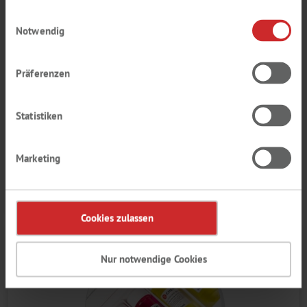
haben.
Einwilligungsauswahl
Notwendig
Präferenzen
Statistiken
Marketing
DIVERSE
CHEMIKALIEN/REAGENZIEN
Cookies zulassen
Nur notwendige Cookies