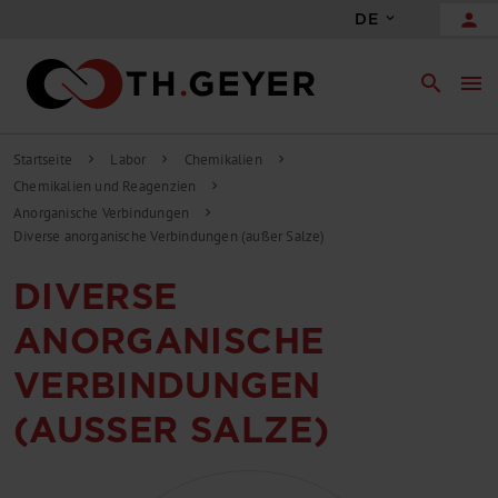
person
DE
search
menu
Startseite
Labor
Chemikalien
chevron_right
chevron_right
chevron_right
Chemikalien und Reagenzien
chevron_right
Anorganische Verbindungen
chevron_right
Diverse anorganische Verbindungen (außer Salze)
DIVERSE
ANORGANISCHE
VERBINDUNGEN
(AUSSER SALZE)