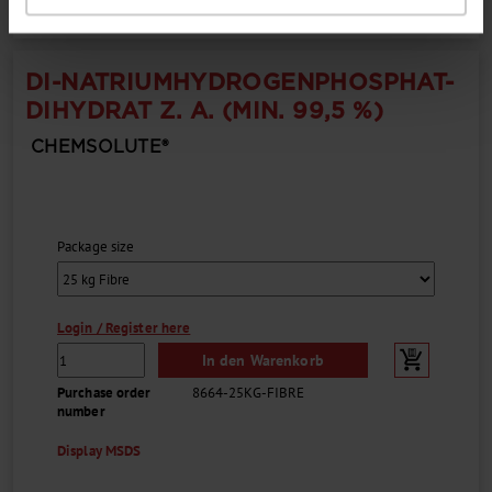
DI-NATRIUMHYDROGENPHOSPHAT-
DIHYDRAT Z. A. (MIN. 99,5 %)
CHEMSOLUTE®
Package size
Login / Register here
In den Warenkorb
Purchase order
8664-25KG-FIBRE
number
Display MSDS