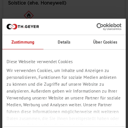
Solstice (ehe. Honeywell)
1
Zustimmung
Details
Über Cookies
Diese Webseite verwendet Cookies
Wir verwenden Cookies, um Inhalte und Anzeigen zu
personalisieren, Funktionen für soziale Medien anbieten
zu können und die Zugriffe auf unsere Website zu
analysieren. Außerdem geben wir Informationen zu Ihrer
Package size
Verwendung unserer Website an unsere Partner für soziale
Medien, Werbung und Analysen weiter. Unsere Partner
führen diese Informationen möglicherweise mit weiteren
Login / Register here
Daten zusammen, die Sie ihnen bereitgestellt haben oder
die sie im Rahmen Ihrer Nutzung der Dienste gesammelt
In den Warenkorb