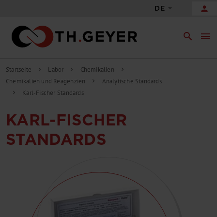
person
DE
search
menu
Startseite
Labor
Chemikalien
chevron_right
chevron_right
chevron_right
Chemikalien und Reagenzien
Analytische Standards
chevron_right
Karl-Fischer Standards
chevron_right
KARL-FISCHER
STANDARDS