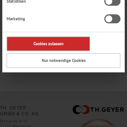
Statistiken
10
Göster:
25
Gruplar Sayfa
Marketing
Cookies zulassen
Nur notwendige Cookies
TH. GEYER
GMBH & CO. KG
Dornierstr. 4–6
71272 Renningen