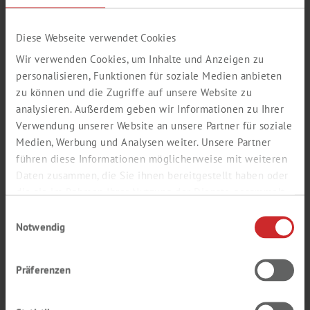
There are the following different types of caps available:
Plain caps with a 10 mm center hole
. These caps are suitable
Diese Webseite verwendet Cookies
for standard applications. They are available in several
colours on request....
Wir verwenden Cookies, um Inhalte und Anzeigen zu
Caps
personalisieren, Funktionen für soziale Medien anbieten
zu können und die Zugriffe auf unsere Website zu
PK
analysieren. Außerdem geben wir Informationen zu Ihrer
Verwendung unserer Website an unsere Partner für soziale
Medien, Werbung und Analysen weiter. Unsere Partner
führen diese Informationen möglicherweise mit weiteren
Giriş / kayıt için
Daten zusammen, die Sie ihnen bereitgestellt haben oder
In den Warenkorb
die sie im Rahmen Ihrer Nutzung der Dienste gesammelt
Sipariş numaras
7608140
haben.
Einwilligungsauswahl
Notwendig
* Suitable for CE HS500 / HS800, CTC 500 and Fisons HS500 /
Präferenzen
HS800