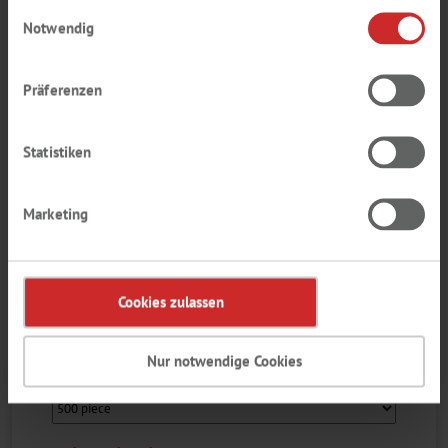
haben.
Einwilligungsauswahl
LABSOLUTE®
Notwendig
LABSOLUTE®
Präferenzen
1
Statistiken
Marketing
Cookies zulassen
Nur notwendige Cookies
Dimensioni imballaggio