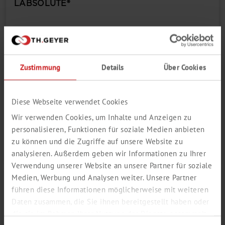
LABSOLUTE®
Dimensioni imballaggio
Zustimmung
Details
Über Cookies
Login / Registrazione
Diese Webseite verwendet Cookies
Aggiungi al carrello
Ordine nr.
7696480
Wir verwenden Cookies, um Inhalte und Anzeigen zu
personalisieren, Funktionen für soziale Medien anbieten
zu können und die Zugriffe auf unsere Website zu
analysieren. Außerdem geben wir Informationen zu Ihrer
Verwendung unserer Website an unsere Partner für soziale
Medien, Werbung und Analysen weiter. Unsere Partner
SACCHETTI PER
führen diese Informationen möglicherweise mit weiteren
OMOGENEIZZAZIONE, SENZA
Daten zusammen, die Sie ihnen bereitgestellt haben oder
FILTRO, 400 ML, LDPE, STERILI, 180
die sie im Rahmen Ihrer Nutzung der Dienste gesammelt
X 300 X 0,06 MM, PU=500,