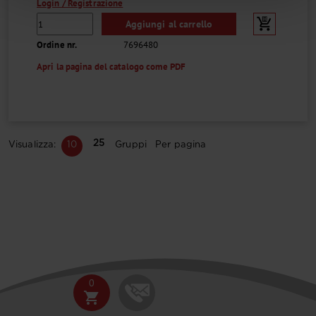
Login / Registrazione
Aggiungi al carrello
Ordine nr.
7696480
Apri la pagina del catalogo come PDF
25
Visualizza:
10
Gruppi Per pagina
0
shopping_cart