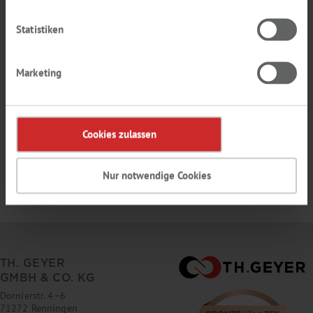
10
Visualizza:
25
Gruppi Per pagina
Statistiken
Marketing
Cookies zulassen
Nur notwendige Cookies
TH. GEYER
GMBH & CO. KG
Dornierstr. 4–6
71272 Renningen