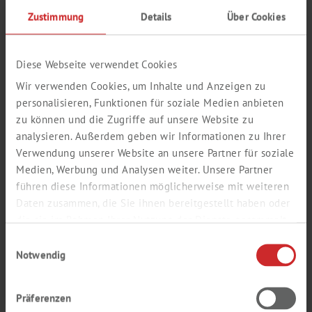
Zustimmung
Details
Über Cookies
LABSOLUTE®
Diese Webseite verwendet Cookies
1
Wir verwenden Cookies, um Inhalte und Anzeigen zu
personalisieren, Funktionen für soziale Medien anbieten
zu können und die Zugriffe auf unsere Website zu
analysieren. Außerdem geben wir Informationen zu Ihrer
Verwendung unserer Website an unsere Partner für soziale
Medien, Werbung und Analysen weiter. Unsere Partner
führen diese Informationen möglicherweise mit weiteren
Daten zusammen, die Sie ihnen bereitgestellt haben oder
die sie im Rahmen Ihrer Nutzung der Dienste gesammelt
haben.
Einwilligungsauswahl
L'articolo non è più disponibile
Notwendig
ARTICOLO SUCCESSIVO:
7645633
Präferenzen