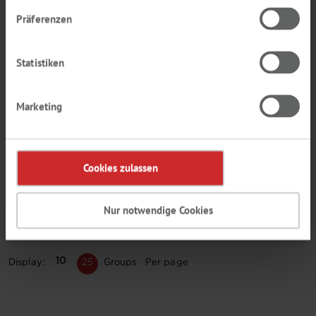
Präferenzen
Login / Register here
Statistiken
Add to shopping cart
Purchase order
7630864
number
Marketing
Open Catalogue page as PDF
Cookies zulassen
* Very low particle formation during penetration thanks to
double-sided PTFE-coating
Nur notwendige Cookies
Other colours of soft and hard caps are available on request.
10
Display:
25
Groups Per page