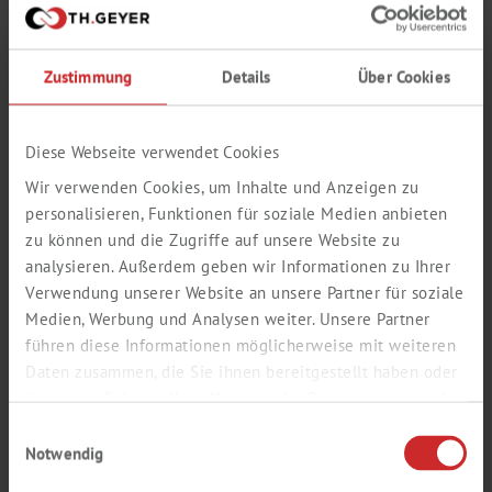
Zustimmung
Details
Über Cookies
Diese Webseite verwendet Cookies
Snap ring seals ND11 are made of PE and are supplied with
fitted septa made of a variety of materials. They are available
Wir verwenden Cookies, um Inhalte und Anzeigen zu
in a soft and hard version as well as in different colours. Snap
personalisieren, Funktionen für soziale Medien anbieten
ring seals are very easy to use, time-saving and inexpensive.
zu können und die Zugriffe auf unsere Website zu
These septa are temperature-resistant from -60 °C to 200 °C
analysieren. Außerdem geben wir Informationen zu Ihrer
and have better purity than septa made of natural rubber,
Verwendung unserer Website an unsere Partner für soziale
Description
butyl or red rubber. However, they have less effective
resealability properties and are therefore more suitable for
Medien, Werbung und Analysen weiter. Unsere Partner
single-injection applications....
führen diese Informationen möglicherweise mit weiteren
Hardness
Daten zusammen, die Sie ihnen bereitgestellt haben oder
die sie im Rahmen Ihrer Nutzung der Dienste gesammelt
Thickness mm
haben.
Einwilligungsauswahl
Notwendig
PK