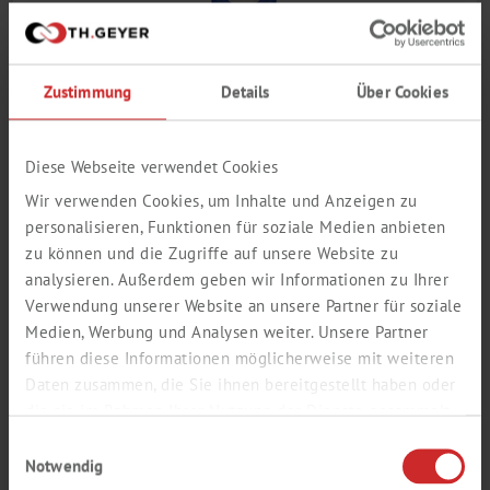
Zustimmung
Details
Über Cookies
Die Kurzgewindeschraubverschlüsse ND9 sind aus PP und
werden mit fertig montierten Septen aus verschiedenen
Diese Webseite verwendet Cookies
Materialien geliefert. Sie haben ein 6 mm Mittelloch bzw. sind
geschlossen und sind in verschiedenen Farben verfügbar. Die
Wir verwenden Cookies, um Inhalte und Anzeigen zu
Schraubkappen sind in ihrer Form den Bördelkappen ähnlich
personalisieren, Funktionen für soziale Medien anbieten
und daher auch für Robotergreifarme geeignet....
zu können und die Zugriffe auf unsere Website zu
Bezeichnung
analysieren. Außerdem geben wir Informationen zu Ihrer
Verwendung unserer Website an unsere Partner für soziale
Medien, Werbung und Analysen weiter. Unsere Partner
Härte
führen diese Informationen möglicherweise mit weiteren
Daten zusammen, die Sie ihnen bereitgestellt haben oder
Dicke mm
die sie im Rahmen Ihrer Nutzung der Dienste gesammelt
haben.
Einwilligungsauswahl
Menge pro VE
Notwendig