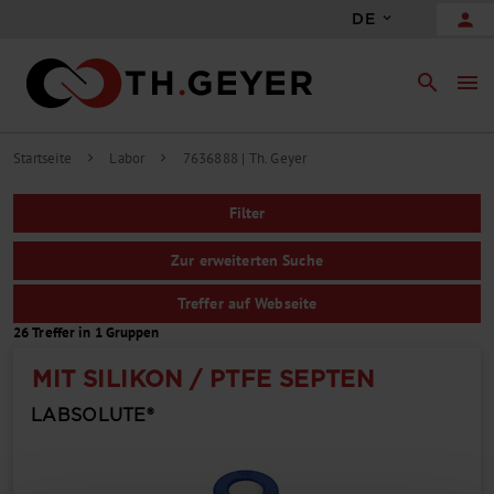
person
DE
search
menu
Startseite
Labor
7636888 | Th. Geyer
chevron_right
chevron_right
Filter
Zur erweiterten Suche
Treffer auf Webseite
26 Treffer in 1 Gruppen
MIT SILIKON / PTFE SEPTEN
LABSOLUTE®