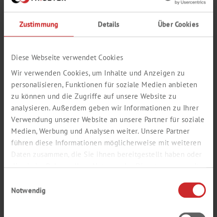
ABSOLUTE®
Zustimmung
Details
Über Cookies
LABSOLUTE®
Diese Webseite verwendet Cookies
1
Wir verwenden Cookies, um Inhalte und Anzeigen zu
personalisieren, Funktionen für soziale Medien anbieten
zu können und die Zugriffe auf unsere Website zu
analysieren. Außerdem geben wir Informationen zu Ihrer
Verwendung unserer Website an unsere Partner für soziale
Medien, Werbung und Analysen weiter. Unsere Partner
führen diese Informationen möglicherweise mit weiteren
Daten zusammen, die Sie ihnen bereitgestellt haben oder
die sie im Rahmen Ihrer Nutzung der Dienste gesammelt
NACHFOLGEARTIKEL:
7621046
haben.
Einwilligungsauswahl
Notwendig
Packungsgröße