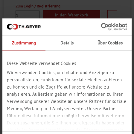
Zum Login / Registrierung
In den Warenkorb
Bestellnummer
7696269
Zustimmung
Details
Über Cookies
PH-PUFFERLÖSUNGEN OHNE
Diese Webseite verwendet Cookies
FARBCODIERUNG (20 °C)
Wir verwenden Cookies, um Inhalte und Anzeigen zu
personalisieren, Funktionen für soziale Medien anbieten
CHEMSOLUTE®
zu können und die Zugriffe auf unsere Website zu
analysieren. Außerdem geben wir Informationen zu Ihrer
Verwendung unserer Website an unsere Partner für soziale
Medien, Werbung und Analysen weiter. Unsere Partner
führen diese Informationen möglicherweise mit weiteren
Daten zusammen, die Sie ihnen bereitgestellt haben oder
die sie im Rahmen Ihrer Nutzung der Dienste gesammelt