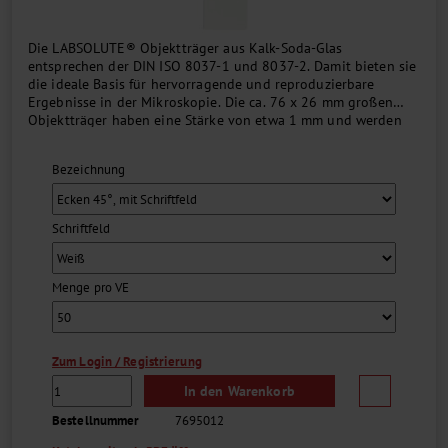
Die LABSOLUTE® Objektträger aus Kalk-Soda-Glas
entsprechen der DIN ISO 8037-1 und 8037-2. Damit bieten sie
die ideale Basis für hervorragende und reproduzierbare
Ergebnisse in der Mikroskopie. Die ca. 76 x 26 mm großen
Objektträger haben eine Stärke von etwa 1 mm und werden
vorgereinigt und gebrauchsfertig geliefert. Das 20 mm breite,
farbige oder weiße Schriftfeld ist bei den entsprechenden
Bezeichnung
Artikeln nur auf einer Seite....
Schriftfeld
Menge pro VE
Zum Login / Registrierung
In den Warenkorb
Bestellnummer
7695012