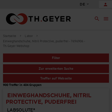
person
DE
search
menu
Startseite
Labor
chevron_right
chevron_right
Einweghandschuhe, Nitril Protective, puderfrei - 7696906 -
Th.Geyer Webshop
Filter
Zur erweiterten Suche
Treffer auf Webseite
900 Treffer in 404 Gruppen
EINWEGHANDSCHUHE, NITRIL
PROTECTIVE, PUDERFREI
LABSOLUTE®