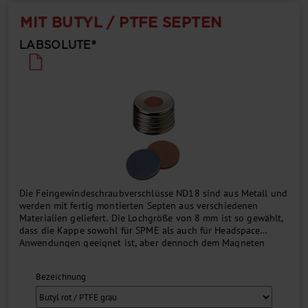
MIT BUTYL / PTFE SEPTEN
LABSOLUTE®
Die Feingewindeschraubverschlüsse ND18 sind aus Metall und
werden mit fertig montierten Septen aus verschiedenen
Materialien geliefert. Die Lochgröße von 8 mm ist so gewählt,
dass die Kappe sowohl für SPME als auch für Headspace
Anwendungen geeignet ist, aber dennoch dem Magneten
genug Oberfläche gewährt, um eine vollständig gefüllte
Flasche zu transportieren. Durch das Aufschrauben ist
Bezeichnung
sichergestellt, dass die Kappe immer eine plane Oberfläche
hat, damit die Flasche nicht vom Magneten fallen kann. Die
Trennung von Flasche und Verschluss nach der Analyse zwecks