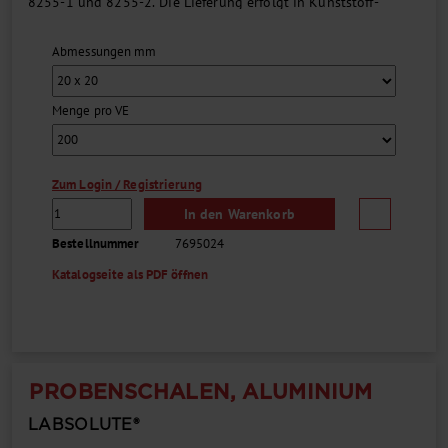
8255-1 und 8255-2. Die Lieferung erfolgt in Kunststoff-
Scharnierdeckelboxen mit Chargennummer....
Abmessungen mm
Menge pro VE
Zum Login / Registrierung
In den Warenkorb
Bestellnummer
7695024
Katalogseite als PDF öffnen
PROBENSCHALEN, ALUMINIUM
LABSOLUTE®