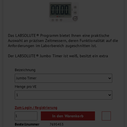
Das LABSOLUTE® Programm bietet Ihnen eine praktische
Auswahl an präzisen Zeitmessern, deren Funktionalität auf die
Anforderungen im Laborbereich zugeschnitten ist.
Der LABSOLUTE® Jumbo Timer ist weiß, besitzt ein extra
großes Display und eine Kombination aus akustischem und
optischem Alarm. Während des Countdowns leuchtet die
Bezeichnung
Start/Stop-Taste grün, nach Ablauf der Zeit signalisiert neben
dem akustischen Signal auch die rote Beleuchtung das Ende
des Countdowns....
Menge pro VE
Zum Login / Registrierung
In den Warenkorb
Bestellnummer
7695453