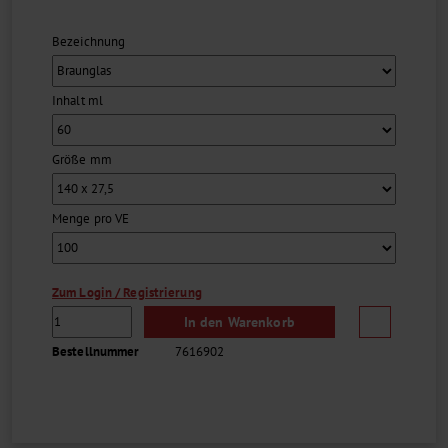
einem Reinheitszertifikat, welches speziell für TOC-Analysen
erforderlich ist, geliefert werden.
Bezeichnung
Die Flaschen werden bevorzugt auf Instrumenten folgender
Hersteller benutzt: Agilent, Dionex, Shimadzu, Tekmar,
Thermo Scientific und Varian.
...
Inhalt ml
Größe mm
Menge pro VE
Zum Login / Registrierung
In den Warenkorb
Bestellnummer
7616902