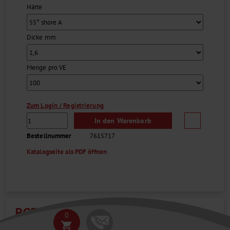
Entsorgung ist wesentlich einfacher als bei
Härte
Bördelverschlüssen....
Dicke mm
Menge pro VE
Zum Login / Registrierung
In den Warenkorb
Bestellnummer
7615717
Katalogseite als PDF öffnen
PCR DECKELSTREIFEN, PP
0
shopping_cart
LABSOLUTE®