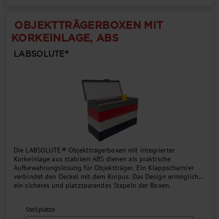
OBJEKTTRÄGERBOXEN MIT
KORKEINLAGE, ABS
LABSOLUTE®
Die LABSOLUTE® Objektträgerboxen mit integrierter
Korkeinlage aus stabilem ABS dienen als praktische
Aufbewahrungslösung für Objektträger. Ein Klappscharnier
verbindet den Deckel mit dem Korpus. Das Design ermöglicht
ein sicheres und platzsparendes Stapeln der Boxen.
Die Organisation der Präparate wird durch nummerierte
Positionen am Boden sowie einen integrierten Index im
Stellplätze
Deckel erleichtert. Damit wird eine schnelle und mühelose