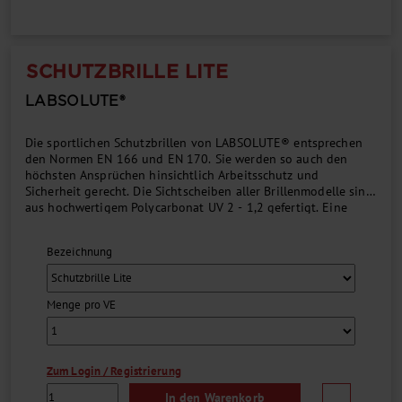
SCHUTZBRILLE LITE
LABSOLUTE®
Die sportlichen Schutzbrillen von LABSOLUTE® entsprechen
den Normen EN 166 und EN 170. Sie werden so auch den
höchsten Ansprüchen hinsichtlich Arbeitsschutz und
Sicherheit gerecht. Die Sichtscheiben aller Brillenmodelle sind
aus hochwertigem Polycarbonat UV 2 - 1,2 gefertigt. Eine
spezielle Beschichtung der Scheiben garantiert extrem
kratzsichere und dauerhaft beschlagfreie Sichtflächen. Darüber
Bezeichnung
hinaus sorgen innovative Technologien und hochmoderne
Materialien für eine ausgezeichnete Passform, ein
verzerrungsfreies Bild sowie 100 % UV-Schutz - für Komfort
auf höchstem Niveau....
Menge pro VE
Zum Login / Registrierung
In den Warenkorb