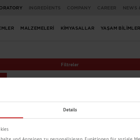
ORATORY
INGREDIENTS
COMPANY
CAREER
NEWS 
EMLER
MALZEMELERI
KIMYASALLAR
YAŞAM BILIMLER
Filtreler
Details
kies
halte und Anzeigen zu personalisieren, Funktionen für soziale 