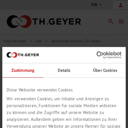
person
FR
search
menu
Page daccueil
Lab
Recherche d'article | Th. Geyer
chevron_right
chevron_right
Filtre
Recherche avancée
Zustimmung
Details
Über Cookies
Site web
0 Résultats dans 0 groupes
Diese Webseite verwendet Cookies
Votre recherche ne donna pas des résultats.
Wir verwenden Cookies, um Inhalte und Anzeigen zu
personalisieren, Funktionen für soziale Medien anbieten
zu können und die Zugriffe auf unsere Website zu
analysieren. Außerdem geben wir Informationen zu Ihrer
Verwendung unserer Website an unsere Partner für soziale