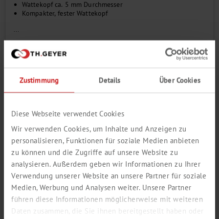
Wattekopf ca. 5 mm Durchmesser
Kompakter, fester Wattekopf
...
Kopf
Zustimmung
Details
Über Cookies
Länge mm
Diese Webseite verwendet Cookies
Menge pro VE
Wir verwenden Cookies, um Inhalte und Anzeigen zu
personalisieren, Funktionen für soziale Medien anbieten
zu können und die Zugriffe auf unsere Website zu
Zum Login / Registrierung
analysieren. Außerdem geben wir Informationen zu Ihrer
In den Warenkorb
Verwendung unserer Website an unsere Partner für soziale
Bestellnummer
7695280
Medien, Werbung und Analysen weiter. Unsere Partner
führen diese Informationen möglicherweise mit weiteren
Katalogseite als PDF öffnen
Daten zusammen, die Sie ihnen bereitgestellt haben oder