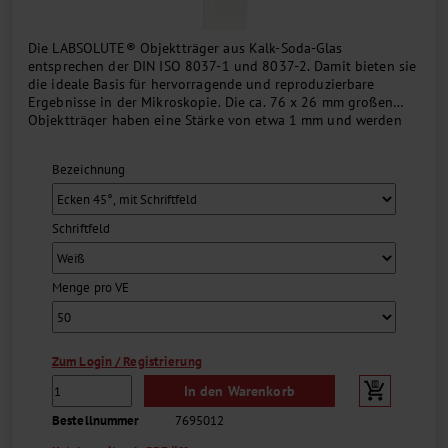
Die LABSOLUTE® Objektträger aus Kalk-Soda-Glas
entsprechen der DIN ISO 8037-1 und 8037-2. Damit bieten sie
die ideale Basis für hervorragende und reproduzierbare
Ergebnisse in der Mikroskopie. Die ca. 76 x 26 mm großen
Objektträger haben eine Stärke von etwa 1 mm und werden
vorgereinigt und gebrauchsfertig geliefert. Das 20 mm breite,
farbige oder weiße Schriftfeld ist bei den entsprechenden
Bezeichnung
Artikeln nur auf einer Seite....
Schriftfeld
Menge pro VE
Zum Login / Registrierung
In den Warenkorb
Bestellnummer
7695012