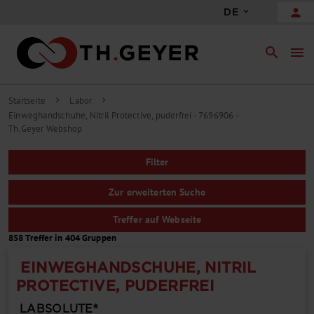
person
DE
search
menu
Startseite
Labor
chevron_right
chevron_right
Einweghandschuhe, Nitril Protective, puderfrei - 7696906 -
Th.Geyer Webshop
Filter
Zur erweiterten Suche
Treffer auf Webseite
858 Treffer in 404 Gruppen
EINWEGHANDSCHUHE, NITRIL
PROTECTIVE, PUDERFREI
LABSOLUTE®