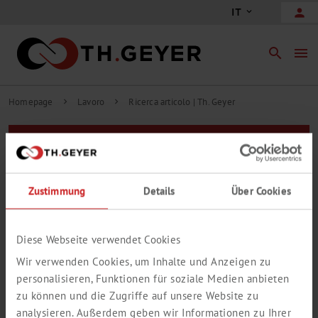
person
IT
search
menu
Homepage
Lavoro
Ricerca articolo | Th. Geyer
chevron_right
chevron_right
Filtri
Ricerca avanzata
Zustimmung
Details
Über Cookies
Website
0 Riscontro/i in 0 Gruppo/i
Nessun risultato
Diese Webseite verwendet Cookies
Wir verwenden Cookies, um Inhalte und Anzeigen zu
personalisieren, Funktionen für soziale Medien anbieten
zu können und die Zugriffe auf unsere Website zu
analysieren. Außerdem geben wir Informationen zu Ihrer