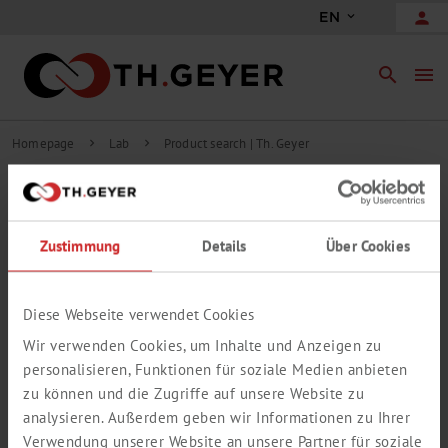
person
EN
search
menu
Homepage
Lab
Product search | Th. Geyer
chevron_right
chevron_right
Filter
Go to advanced search
Zustimmung
Details
Über Cookies
Hits on website
0 hits in 0 groups
Diese Webseite verwendet Cookies
Your search did not match any products.
Wir verwenden Cookies, um Inhalte und Anzeigen zu
personalisieren, Funktionen für soziale Medien anbieten
zu können und die Zugriffe auf unsere Website zu
analysieren. Außerdem geben wir Informationen zu Ihrer
Verwendung unserer Website an unsere Partner für soziale