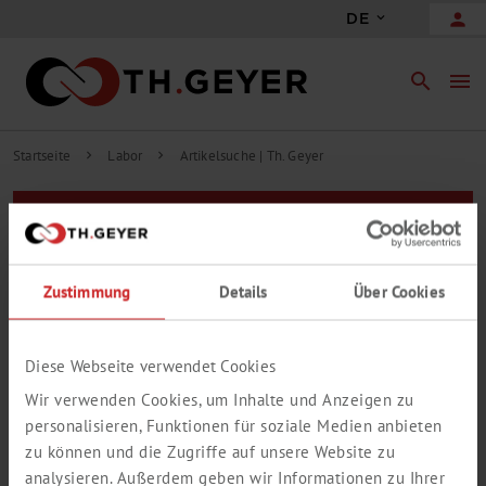
person
DE
search
menu
Startseite
Labor
Artikelsuche | Th. Geyer
chevron_right
chevron_right
Filter
Zur erweiterten Suche
Zustimmung
Details
Über Cookies
Treffer auf Webseite
0 Treffer in 0 Gruppen
Ihre Suche ergab keine Treffer.
Diese Webseite verwendet Cookies
Wir verwenden Cookies, um Inhalte und Anzeigen zu
personalisieren, Funktionen für soziale Medien anbieten
zu können und die Zugriffe auf unsere Website zu
analysieren. Außerdem geben wir Informationen zu Ihrer