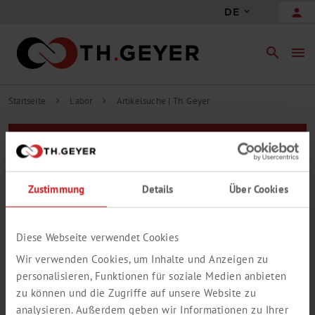
person
DE
search
menu
Startseite
Labor
Artikelsuche | Th. Geyer
chevron_right
chevron_right
Filter
Zur erweiterten Suche
Zustimmung
Details
Über Cookies
Treffer auf Webseite
0 Treffer in 0 Gruppen
Ihre Suche ergab keine Treffer.
Diese Webseite verwendet Cookies
Wir verwenden Cookies, um Inhalte und Anzeigen zu
personalisieren, Funktionen für soziale Medien anbieten
zu können und die Zugriffe auf unsere Website zu
analysieren. Außerdem geben wir Informationen zu Ihrer