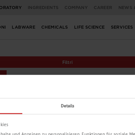
ORATORY
INGREDIENTS
COMPANY
CAREER
NEWS 
ONI
LABWARE
CHEMICALS
LIFE SCIENCE
SERVICES
Filtri
Details
kies
halte und Anzeigen zu personalisieren, Funktionen für soziale 