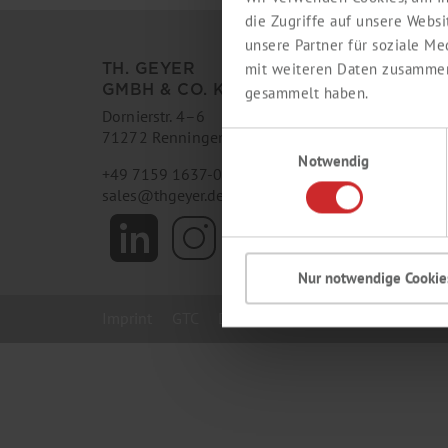
die Zugriffe auf unsere Webs
unsere Partner für soziale M
TH. GEYER
TH. GEYER INGR
mit weiteren Daten zusammen,
GMBH & CO. KG
GMBH & CO. KG
gesammelt haben.
Dornierstr. 4–6
Im Wesertal 11
71272 Renningen
37671 Höxter-Stahle
Einwilligungsauswahl
Notwendig
+49 7159 1637-0
+49 5531 7045-0
sales
@
thgeyer.de
ingredients
@
thgeyer.
Nur notwendige Cookie
Imprint
GTC
Data privacy
E-News Ingredien