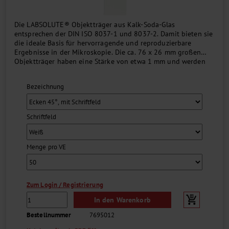
Die LABSOLUTE® Objektträger aus Kalk-Soda-Glas
entsprechen der DIN ISO 8037-1 und 8037-2. Damit bieten sie
die ideale Basis für hervorragende und reproduzierbare
Ergebnisse in der Mikroskopie. Die ca. 76 x 26 mm großen
Objektträger haben eine Stärke von etwa 1 mm und werden
vorgereinigt und gebrauchsfertig geliefert. Das 20 mm breite,
farbige oder weiße Schriftfeld ist bei den entsprechenden
Bezeichnung
Artikeln nur auf einer Seite....
Schriftfeld
Menge pro VE
Zum Login / Registrierung
In den Warenkorb
Bestellnummer
7695012