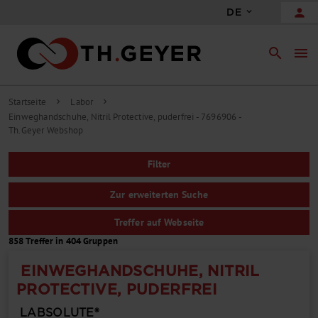
person
DE
search
menu
Startseite
Labor
chevron_right
chevron_right
Einweghandschuhe, Nitril Protective, puderfrei - 7696906 -
Th.Geyer Webshop
Filter
Zur erweiterten Suche
Treffer auf Webseite
858 Treffer in 404 Gruppen
EINWEGHANDSCHUHE, NITRIL
PROTECTIVE, PUDERFREI
LABSOLUTE®