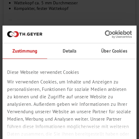
Wattekopf ca. 5 mm Durchmesser
Kompakter, fester Wattekopf
...
Kopf
Zustimmung
Details
Über Cookies
Länge mm
Diese Webseite verwendet Cookies
Menge pro VE
Wir verwenden Cookies, um Inhalte und Anzeigen zu
personalisieren, Funktionen für soziale Medien anbieten
zu können und die Zugriffe auf unsere Website zu
Zum Login / Registrierung
analysieren. Außerdem geben wir Informationen zu Ihrer
In den Warenkorb
Verwendung unserer Website an unsere Partner für soziale
Bestellnummer
7695280
Medien, Werbung und Analysen weiter. Unsere Partner
führen diese Informationen möglicherweise mit weiteren
Katalogseite als PDF öffnen
Daten zusammen, die Sie ihnen bereitgestellt haben oder