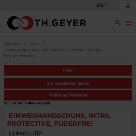
person
DE
search
menu
Startseite
Labor
chevron_right
chevron_right
Einweghandschuhe, Nitril Protective, puderfrei - 7696906 -
Th.Geyer Webshop
Filter
Zur erweiterten Suche
Treffer auf Webseite
827 Treffer in 404 Gruppen
EINWEGHANDSCHUHE, NITRIL
PROTECTIVE, PUDERFREI
LABSOLUTE®