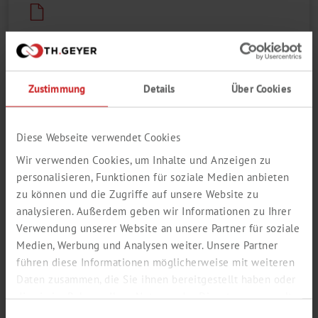
Zustimmung
Details
Über Cookies
Diese Webseite verwendet Cookies
Die puderfreien, blauen LABSOLUTE® Einweghandschuhe
Wir verwenden Cookies, um Inhalte und Anzeigen zu
Protective aus Nitril sind die ideale Ergänzung zu den
LABSOLUTE® Einweghandschuhen Sensitive bei höheren
personalisieren, Funktionen für soziale Medien anbieten
Schutzanforderungen.
zu können und die Zugriffe auf unsere Website zu
analysieren. Außerdem geben wir Informationen zu Ihrer
Die Handschuhe mit texturierter Außenseite haben einen AQL-
Wert von 1,0 und entsprechen den Normen und Richtlinien
Verwendung unserer Website an unsere Partner für soziale
Größe
Medien, Werbung und Analysen weiter. Unsere Partner
...
führen diese Informationen möglicherweise mit weiteren
Menge pro VE
Daten zusammen, die Sie ihnen bereitgestellt haben oder
die sie im Rahmen Ihrer Nutzung der Dienste gesammelt
haben.
Einwilligungsauswahl