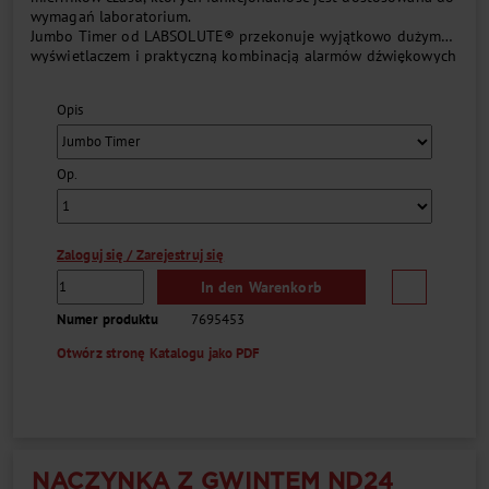
wymagań laboratorium.
Jumbo Timer od LABSOLUTE® przekonuje wyjątkowo dużym
wyświetlaczem i praktyczną kombinacją alarmów dźwiękowych
i wizualnych. Podczas odliczania przycisk Start/Stop świeci się
na zielono. Po upływie czasu oprócz sygnału dźwiękowego
Opis
koniec odliczania sygnalizuje także czerwone światło....
Op.
Zaloguj się / Zarejestruj się
In den Warenkorb
Numer produktu
7695453
Otwórz stronę Katalogu jako PDF
NACZYNKA Z GWINTEM ND24