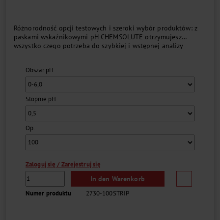
Różnorodność opcji testowych i szeroki wybór produktów: z
paskami wskaźnikowymi pH CHEMSOLUTE otrzymujesz
wszystko czego potrzeba do szybkiej i wstępnej analizy
wartości pH. W ciągu zaledwie kilku sekund można stworzyć
idealną podstawę do podjęcia decyzji - na miejscu, bez
Obszar pH
żadnych przygotowań i akcesoriów....
Stopnie pH
Op.
Zaloguj się / Zarejestruj się
In den Warenkorb
Numer produktu
2730-100STRIP