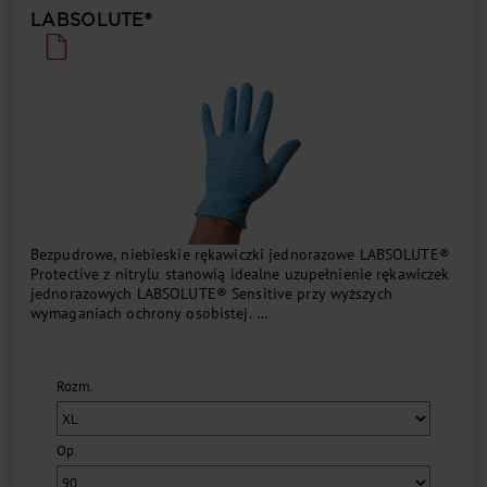
LABSOLUTE®
Bezpudrowe, niebieskie rękawiczki jednorazowe LABSOLUTE®
Protective z nitrylu stanowią idealne uzupełnienie rękawiczek
jednorazowych LABSOLUTE® Sensitive przy wyższych
wymaganiach ochrony osobistej.
Wolne od silikonu rękawice o wartości AQL 1,0 są
teksturowane na zewnątrz i odpowiadają następującym
Rozm.
normom i dyrektywom.
...
Op.