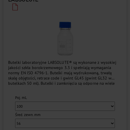
Butelki laboratoryjne LABSOLUTE® są wykonane z wysokiej
jakości szkła borokrzemowego 3.3 i spełniają wymagania
normy EN ISO 4796-1. Butelki mają wydrukowaną, trwałą
skalę objętości, retrace code i gwint GL45 (gwint GL32 w
butelkach 50 ml). Butelki i zamknięcia są odporne na wiele
rodzajów substancji chemicznych....
Poj. mL
Śred. zewn. mm