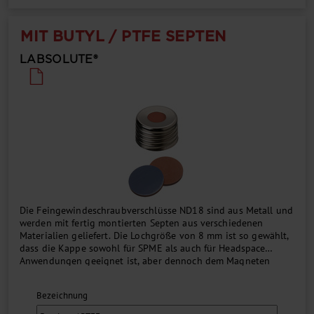
MIT BUTYL / PTFE SEPTEN
LABSOLUTE®
Die Feingewindeschraubverschlüsse ND18 sind aus Metall und
werden mit fertig montierten Septen aus verschiedenen
Materialien geliefert. Die Lochgröße von 8 mm ist so gewählt,
dass die Kappe sowohl für SPME als auch für Headspace
Anwendungen geeignet ist, aber dennoch dem Magneten
genug Oberfläche gewährt, um eine vollständig gefüllte
Flasche zu transportieren. Durch das Aufschrauben ist
Bezeichnung
sichergestellt, dass die Kappe immer eine plane Oberfläche
hat, damit die Flasche nicht vom Magneten fallen kann. Die