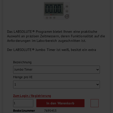
Das LABSOLUTE® Programm bietet Ihnen eine praktische
Auswahl an präzisen Zeitmessern, deren Funktionalität auf die
Anforderungen im Laborbereich zugeschnitten ist.
Der LABSOLUTE® Jumbo Timer ist weiß, besitzt ein extra
großes Display und eine Kombination aus akustischem und
optischem Alarm. Während des Countdowns leuchtet die
Bezeichnung
Start/Stop-Taste grün, nach Ablauf der Zeit signalisiert neben
dem akustischen Signal auch die rote Beleuchtung das Ende
des Countdowns....
Menge pro VE
Zum Login / Registrierung
In den Warenkorb
Bestellnummer
7695453