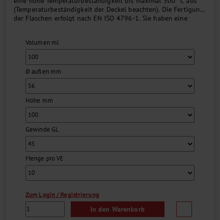
eine hohe Temperaturbeständigkeit bis maximal 500 °C aus
(Temperaturbeständigkeit der Deckel beachten). Die Fertigung
der Flaschen erfolgt nach EN ISO 4796-1. Sie haben eine
aufgedruckte, dauerhafte Volumenskala, einen Retrace-Code
sowie ein GL45-Schraubgewinde (GL32-Gewinde bei 50 ml
Volumen ml
Flaschen). Die Flaschen und Verschlüsse sind gegen eine
Vielzahl von Chemikalien beständig....
Ø außen mm
Höhe mm
Gewinde GL
Menge pro VE
Zum Login / Registrierung
In den Warenkorb