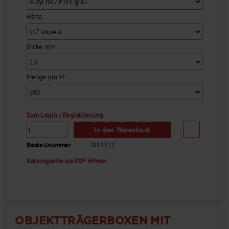
Trennung von Flasche und Verschluss nach der Analyse zwecks
Entsorgung ist wesentlich einfacher als bei
Härte
Bördelverschlüssen....
Dicke mm
Menge pro VE
Zum Login / Registrierung
In den Warenkorb
Bestellnummer
7615717
Katalogseite als PDF öffnen
OBJEKTTRÄGERBOXEN MIT