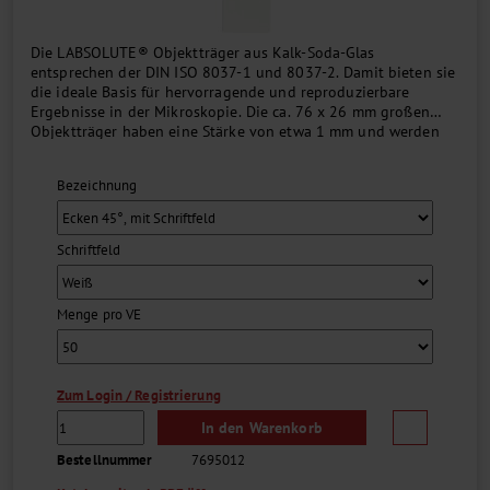
Die LABSOLUTE® Objektträger aus Kalk-Soda-Glas
entsprechen der DIN ISO 8037-1 und 8037-2. Damit bieten sie
die ideale Basis für hervorragende und reproduzierbare
Ergebnisse in der Mikroskopie. Die ca. 76 x 26 mm großen
Objektträger haben eine Stärke von etwa 1 mm und werden
vorgereinigt und gebrauchsfertig geliefert. Das 20 mm breite,
farbige oder weiße Schriftfeld ist bei den entsprechenden
Bezeichnung
Artikeln nur auf einer Seite....
Schriftfeld
Menge pro VE
Zum Login / Registrierung
In den Warenkorb
Bestellnummer
7695012