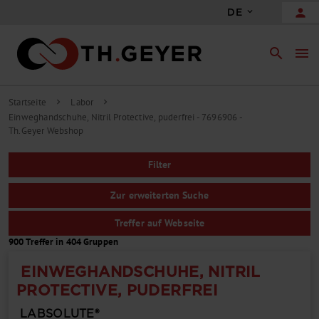
person
DE
search
menu
Startseite
Labor
chevron_right
chevron_right
Einweghandschuhe, Nitril Protective, puderfrei - 7696906 -
Th.Geyer Webshop
Filter
Zur erweiterten Suche
Treffer auf Webseite
900 Treffer in 404 Gruppen
EINWEGHANDSCHUHE, NITRIL
PROTECTIVE, PUDERFREI
LABSOLUTE®