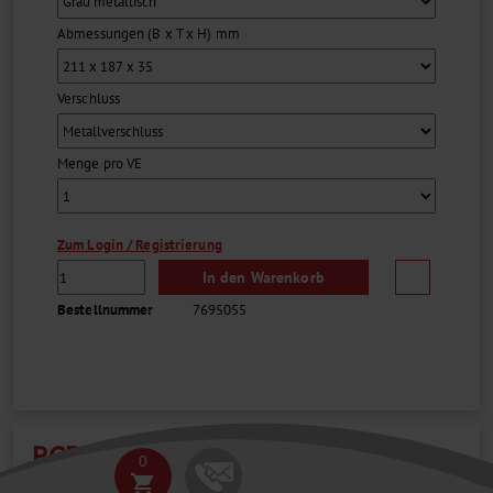
Abmessungen (B x T x H) mm
Verschluss
Menge pro VE
Zum Login / Registrierung
In den Warenkorb
Bestellnummer
7695055
PCR DECKELSTREIFEN, PP
0
shopping_cart
LABSOLUTE®