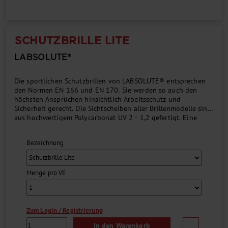
SCHUTZBRILLE LITE
LABSOLUTE®
Die sportlichen Schutzbrillen von LABSOLUTE® entsprechen
den Normen EN 166 und EN 170. Sie werden so auch den
höchsten Ansprüchen hinsichtlich Arbeitsschutz und
Sicherheit gerecht. Die Sichtscheiben aller Brillenmodelle sind
aus hochwertigem Polycarbonat UV 2 - 1,2 gefertigt. Eine
spezielle Beschichtung der Scheiben garantiert extrem
kratzsichere und dauerhaft beschlagfreie Sichtflächen. Darüber
Bezeichnung
hinaus sorgen innovative Technologien und hochmoderne
Materialien für eine ausgezeichnete Passform, ein
verzerrungsfreies Bild sowie 100 % UV-Schutz - für Komfort
auf höchstem Niveau....
Menge pro VE
Zum Login / Registrierung
In den Warenkorb