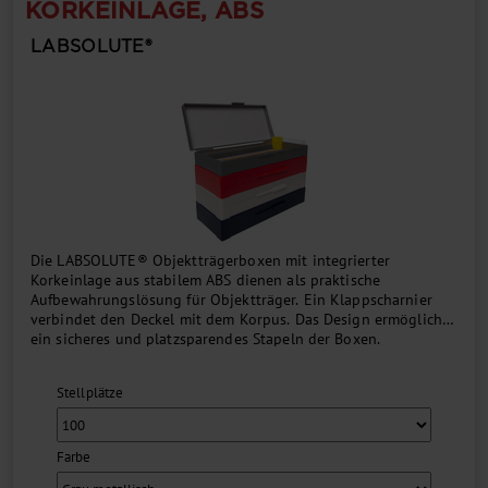
KORKEINLAGE, ABS
LABSOLUTE®
Die LABSOLUTE® Objektträgerboxen mit integrierter
Korkeinlage aus stabilem ABS dienen als praktische
Aufbewahrungslösung für Objektträger. Ein Klappscharnier
verbindet den Deckel mit dem Korpus. Das Design ermöglicht
ein sicheres und platzsparendes Stapeln der Boxen.
Die Organisation der Präparate wird durch nummerierte
Positionen am Boden sowie einen integrierten Index im
Stellplätze
Deckel erleichtert. Damit wird eine schnelle und mühelose
Identifizierung der Objektträger ermöglicht....
Farbe