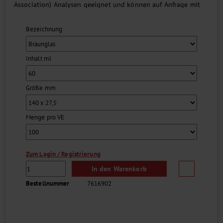
Association) Analysen geeignet und können auf Anfrage mit
einem Reinheitszertifikat, welches speziell für TOC-Analysen
erforderlich ist, geliefert werden.
Bezeichnung
Die Flaschen werden bevorzugt auf Instrumenten folgender
Hersteller benutzt: Agilent, Dionex, Shimadzu, Tekmar,
Thermo Scientific und Varian.
...
Inhalt ml
Größe mm
Menge pro VE
Zum Login / Registrierung
In den Warenkorb
Bestellnummer
7616902