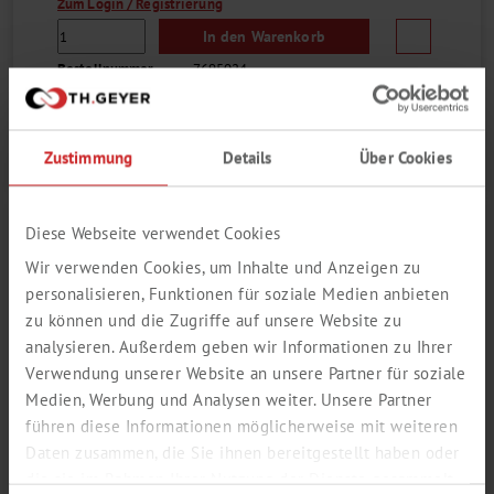
Zum Login / Registrierung
In den Warenkorb
Bestellnummer
7695024
Katalogseite als PDF öffnen
Zustimmung
Details
Über Cookies
PH-PUFFERLÖSUNGEN OHNE
Diese Webseite verwendet Cookies
FARBCODIERUNG (20 °C)
Wir verwenden Cookies, um Inhalte und Anzeigen zu
personalisieren, Funktionen für soziale Medien anbieten
CHEMSOLUTE®
zu können und die Zugriffe auf unsere Website zu
analysieren. Außerdem geben wir Informationen zu Ihrer
Verwendung unserer Website an unsere Partner für soziale
Medien, Werbung und Analysen weiter. Unsere Partner
führen diese Informationen möglicherweise mit weiteren
Daten zusammen, die Sie ihnen bereitgestellt haben oder
die sie im Rahmen Ihrer Nutzung der Dienste gesammelt