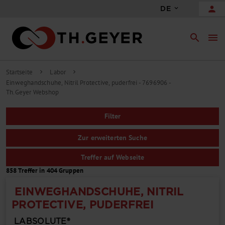
person
DE
search
menu
Startseite
Labor
chevron_right
chevron_right
Einweghandschuhe, Nitril Protective, puderfrei - 7696906 -
Th.Geyer Webshop
Filter
Zur erweiterten Suche
Treffer auf Webseite
858 Treffer in 404 Gruppen
EINWEGHANDSCHUHE, NITRIL
PROTECTIVE, PUDERFREI
LABSOLUTE®