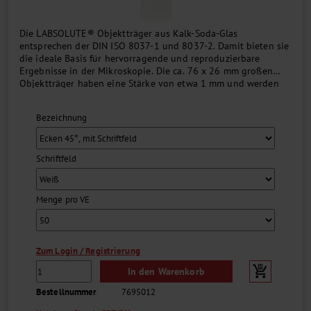
Die LABSOLUTE® Objektträger aus Kalk-Soda-Glas
entsprechen der DIN ISO 8037-1 und 8037-2. Damit bieten sie
die ideale Basis für hervorragende und reproduzierbare
Ergebnisse in der Mikroskopie. Die ca. 76 x 26 mm großen
Objektträger haben eine Stärke von etwa 1 mm und werden
vorgereinigt und gebrauchsfertig geliefert. Das 20 mm breite,
farbige oder weiße Schriftfeld ist bei den entsprechenden
Bezeichnung
Artikeln nur auf einer Seite....
Schriftfeld
Menge pro VE
Zum Login / Registrierung
In den Warenkorb
Bestellnummer
7695012