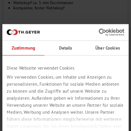
Wattekopf ca. 5 mm Durchmesser
Kompakter, fester Wattekopf
...
Kopf
Zustimmung
Details
Über Cookies
Länge mm
Diese Webseite verwendet Cookies
Menge pro VE
Wir verwenden Cookies, um Inhalte und Anzeigen zu
personalisieren, Funktionen für soziale Medien anbieten
zu können und die Zugriffe auf unsere Website zu
Zum Login / Registrierung
analysieren. Außerdem geben wir Informationen zu Ihrer
In den Warenkorb
Verwendung unserer Website an unsere Partner für soziale
Bestellnummer
7695280
Medien, Werbung und Analysen weiter. Unsere Partner
führen diese Informationen möglicherweise mit weiteren
Katalogseite als PDF öffnen
Daten zusammen, die Sie ihnen bereitgestellt haben oder