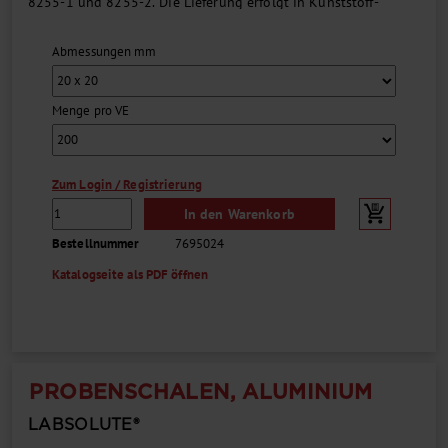
8255-1 und 8255-2. Die Lieferung erfolgt in Kunststoff-
Scharnierdeckelboxen mit Chargennummer....
Abmessungen mm
Menge pro VE
Zum Login / Registrierung
In den Warenkorb
Bestellnummer
7695024
Katalogseite als PDF öffnen
PROBENSCHALEN, ALUMINIUM
LABSOLUTE®