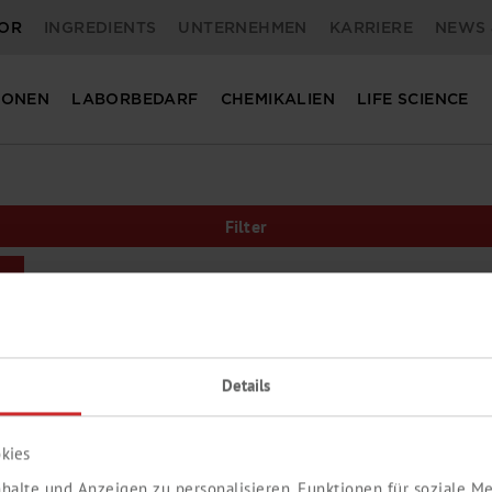
OR
INGREDIENTS
UNTERNEHMEN
KARRIERE
NEWS 
IONEN
LABORBEDARF
CHEMIKALIEN
LIFE SCIENCE
Filter
Details
kies
halte und Anzeigen zu personalisieren, Funktionen für soziale 