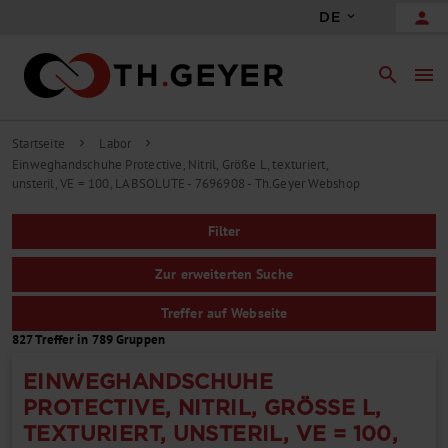
person
DE
search
menu
Startseite
Labor
chevron_right
chevron_right
Einweghandschuhe Protective, Nitril, Größe L, texturiert,
unsteril, VE = 100, LABSOLUTE - 7696908 - Th.Geyer Webshop
Filter
Zur erweiterten Suche
Treffer auf Webseite
827 Treffer in 789 Gruppen
EINWEGHANDSCHUHE
PROTECTIVE, NITRIL, GRÖSSE L, T
EXTURIERT, UNSTERIL, VE = 100, L