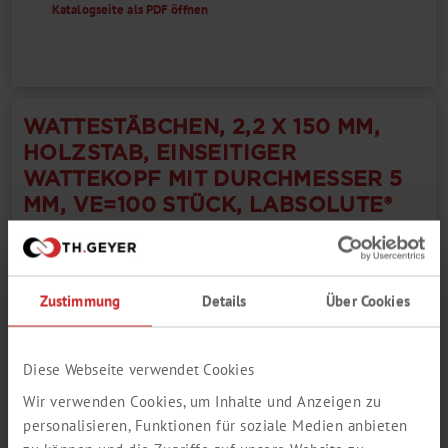
Katalogseite als PDF öffnen
WATTESTÄBCHEN, 2,2 X 150 MM,
HOLZSTAB, EINSEITIGER
WATTEKOPF MIT DURCHMESSER 5
MM, VE=100 STÜCK, LABSOLUTE®
LABSOLUTE®
Zustimmung
Details
Über Cookies
1
Diese Webseite verwendet Cookies
Wir verwenden Cookies, um Inhalte und Anzeigen zu
personalisieren, Funktionen für soziale Medien anbieten