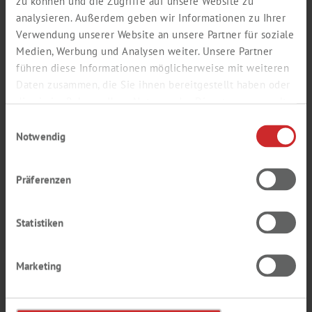
zu können und die Zugriffe auf unsere Website zu
analysieren. Außerdem geben wir Informationen zu Ihrer
Verwendung unserer Website an unsere Partner für soziale
Medien, Werbung und Analysen weiter. Unsere Partner
führen diese Informationen möglicherweise mit weiteren
Packungsgröße
Daten zusammen, die Sie ihnen bereitgestellt haben oder
die sie im Rahmen Ihrer Nutzung der Dienste gesammelt
haben.
Einwilligungsauswahl
Zum Login / Registrierung
Notwendig
In den Warenkorb
Bestellnummer
7695280
Präferenzen
Katalogseite als PDF öffnen
Statistiken
Marketing
SCHUTZBRILLE LITE,
SCHWARZ/ROT, SCHEIBE FARBLOS,