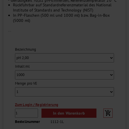
- Genauigkeit ±0,02 pH-Einheiten, Referenztemperatur 20 °C
Rückführbar auf Standardreferenzmaterial des National
Institute of Standards and Technology (NIST)
In PP-Flaschen (500 ml und 1000 ml) bzw. Bag-in-Box
(5000 ml)
...
Bezeichnung
Inhalt ml
Menge pro VE
Zum Login / Registrierung
In den Warenkorb
Bestellnummer
1112-1L