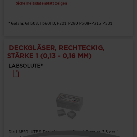
Sicherheitsdatenblatt zeigen
* Gefahr, GHS08, H360FD, P201 P280 P308+P313 P501
DECKGLÄSER, RECHTECKIG,
STÄRKE 1 (0,13 - 0,16 MM)
LABSOLUTE®
Die LABSOLUTE® Deckgläser aus Borosilikatglas 3.3 der 1.