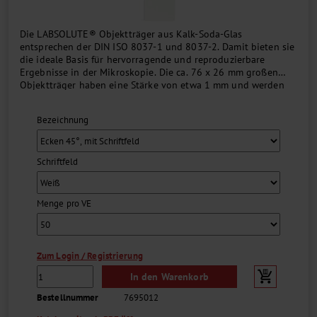
Die LABSOLUTE® Objektträger aus Kalk-Soda-Glas
entsprechen der DIN ISO 8037-1 und 8037-2. Damit bieten sie
die ideale Basis für hervorragende und reproduzierbare
Ergebnisse in der Mikroskopie. Die ca. 76 x 26 mm großen
Objektträger haben eine Stärke von etwa 1 mm und werden
vorgereinigt und gebrauchsfertig geliefert. Das 20 mm breite,
farbige oder weiße Schriftfeld ist bei den entsprechenden
Bezeichnung
Artikeln nur auf einer Seite....
Schriftfeld
Menge pro VE
Zum Login / Registrierung
In den Warenkorb
Bestellnummer
7695012