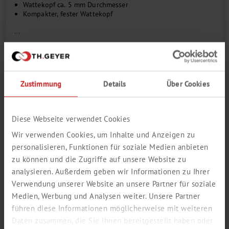
Wattekopf ca. 5 mm Durchmesser
Kompakter, fester Wattekopf
...
Kopf
Zustimmung
Details
Über Cookies
Länge mm
Diese Webseite verwendet Cookies
Menge pro VE
Wir verwenden Cookies, um Inhalte und Anzeigen zu
personalisieren, Funktionen für soziale Medien anbieten
zu können und die Zugriffe auf unsere Website zu
Zum Login / Registrierung
analysieren. Außerdem geben wir Informationen zu Ihrer
In den Warenkorb
Verwendung unserer Website an unsere Partner für soziale
Bestellnummer
7695280
Medien, Werbung und Analysen weiter. Unsere Partner
führen diese Informationen möglicherweise mit weiteren
Katalogseite als PDF öffnen
Daten zusammen, die Sie ihnen bereitgestellt haben oder