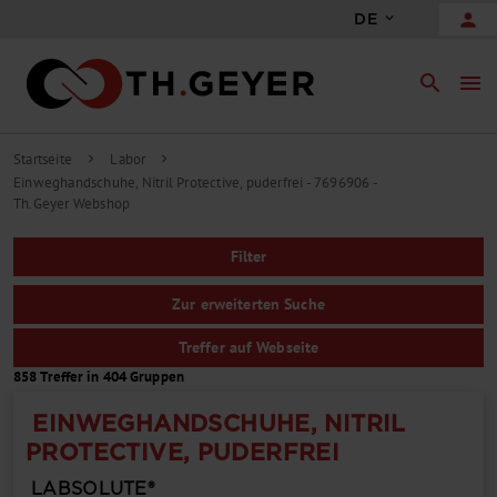
person
DE
search
menu
Startseite
Labor
chevron_right
chevron_right
Einweghandschuhe, Nitril Protective, puderfrei - 7696906 -
Th.Geyer Webshop
Filter
Zur erweiterten Suche
Treffer auf Webseite
858 Treffer in 404 Gruppen
EINWEGHANDSCHUHE, NITRIL
PROTECTIVE, PUDERFREI
LABSOLUTE®