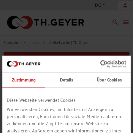
person
DE
search
menu
Startseite
Labor
Artikelsuche | Th. Geyer
chevron_right
chevron_right
Filter
Zur erweiterten Suche
Zustimmung
Details
Über Cookies
Treffer auf Webseite
0 Treffer in 0 Gruppen
Ihre Suche ergab keine Treffer.
Diese Webseite verwendet Cookies
Wir verwenden Cookies, um Inhalte und Anzeigen zu
personalisieren, Funktionen für soziale Medien anbieten
zu können und die Zugriffe auf unsere Website zu
analysieren. Außerdem geben wir Informationen zu Ihrer