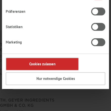
Präferenzen
Statistiken
Marketing
TH. GEYER
GMBH & CO. KG
Dornierstr. 4–6
71272 Renningen
Cookies zulassen
+49 7159 1637-0
sales
@
thgeyer.de
Nur notwendige Cookies
TH. GEYER INGREDIENTS
GMBH & CO. KG