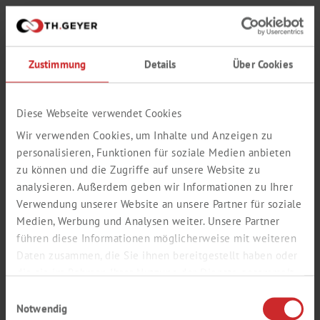
und
oder
und nicht
Zustimmung
Details
Über Cookies
Suchbegriff 3
Diese Webseite verwendet Cookies
Wir verwenden Cookies, um Inhalte und Anzeigen zu
Artikelnummer
personalisieren, Funktionen für soziale Medien anbieten
zu können und die Zugriffe auf unsere Website zu
analysieren. Außerdem geben wir Informationen zu Ihrer
exakt
enthält
Verwendung unserer Website an unsere Partner für soziale
Medien, Werbung und Analysen weiter. Unsere Partner
CAS-Nummer (XX-XX-X)
führen diese Informationen möglicherweise mit weiteren
Daten zusammen, die Sie ihnen bereitgestellt haben oder
die sie im Rahmen Ihrer Nutzung der Dienste gesammelt
haben.
Einwilligungsauswahl
Suche starten
Notwendig