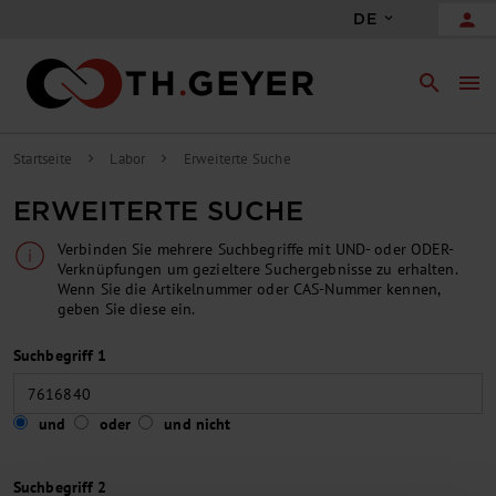
person
DE
search
menu
Startseite
Labor
Erweiterte Suche
chevron_right
chevron_right
ERWEITERTE SUCHE
Verbinden Sie mehrere Suchbegriffe mit UND- oder ODER-
Verknüpfungen um gezieltere Suchergebnisse zu erhalten.
Wenn Sie die Artikelnummer oder CAS-Nummer kennen,
geben Sie diese ein.
Suchbegriff 1
und
oder
und nicht
Suchbegriff 2