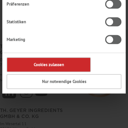
Präferenzen
Statistiken
Marketing
TH. GEYER
GMBH & CO. KG
Dornierstr. 4–6
Cookies zulassen
71272 Renningen
+49 7159 1637-0
sales
@
thgeyer.de
Nur notwendige Cookies
TH. GEYER INGREDIENTS
GMBH & CO. KG
Im Wesertal 11