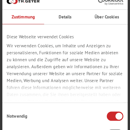
et
ou
pas
Zustimmung
Details
Über Cookies
Mot de recherche 3
Diese Webseite verwendet Cookies
Wir verwenden Cookies, um Inhalte und Anzeigen zu
personalisieren, Funktionen für soziale Medien anbieten
Numéro d'article
zu können und die Zugriffe auf unsere Website zu
analysieren. Außerdem geben wir Informationen zu Ihrer
précis
comprend
Verwendung unserer Website an unsere Partner für soziale
Medien, Werbung und Analysen weiter. Unsere Partner
führen diese Informationen möglicherweise mit weiteren
Numéro d'enregistrement de CAS (XX-XX-X)
Daten zusammen, die Sie ihnen bereitgestellt haben oder
die sie im Rahmen Ihrer Nutzung der Dienste gesammelt
haben.
Einwilligungsauswahl
Notwendig
Lancer la recherche