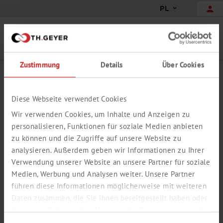
person
PL
search
menu
Zustimmung
Details
Über Cookies
Strona główna
Laboratorium
chevron_right
chevron_right
Wyszukiwanie zaawansowane
Diese Webseite verwendet Cookies
WYSZUKIWANIE
Wir verwenden Cookies, um Inhalte und Anzeigen zu
ZAAWANSOWANE
personalisieren, Funktionen für soziale Medien anbieten
W celu uzyskania bardziej szczegółowych wyników
zu können und die Zugriffe auf unsere Website zu
wyszukiwania połącz kilka wyszukiwanych słów za pomocą i-
analysieren. Außerdem geben wir Informationen zu Ihrer
/ lub- / i nie- . Jeśli znasz numer produktu lub CAS, wpisz ten
Verwendung unserer Website an unsere Partner für soziale
numer.
Medien, Werbung und Analysen weiter. Unsere Partner
Szukane określenie 1
führen diese Informationen möglicherweise mit weiteren
Daten zusammen, die Sie ihnen bereitgestellt haben oder
die sie im Rahmen Ihrer Nutzung der Dienste gesammelt
i
lub
i nie
haben.