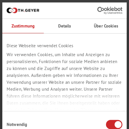
und
oder
und nicht
Zustimmung
Details
Über Cookies
Suchbegriff 3
Diese Webseite verwendet Cookies
Wir verwenden Cookies, um Inhalte und Anzeigen zu
Artikelnummer
personalisieren, Funktionen für soziale Medien anbieten
zu können und die Zugriffe auf unsere Website zu
analysieren. Außerdem geben wir Informationen zu Ihrer
exakt
enthält
Verwendung unserer Website an unsere Partner für soziale
Medien, Werbung und Analysen weiter. Unsere Partner
CAS-Nummer (XX-XX-X)
führen diese Informationen möglicherweise mit weiteren
Daten zusammen, die Sie ihnen bereitgestellt haben oder
die sie im Rahmen Ihrer Nutzung der Dienste gesammelt
haben.
Einwilligungsauswahl
Suche starten
Notwendig