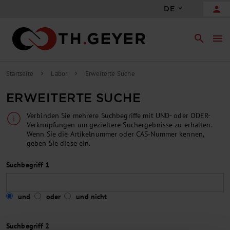
person
DE
search
menu
Startseite
Labor
Erweiterte Suche
chevron_right
chevron_right
ERWEITERTE SUCHE
Verbinden Sie mehrere Suchbegriffe mit UND- oder ODER-
Verknüpfungen um gezieltere Suchergebnisse zu erhalten.
Wenn Sie die Artikelnummer oder CAS-Nummer kennen,
geben Sie diese ein.
Suchbegriff 1
und
oder
und nicht
Suchbegriff 2