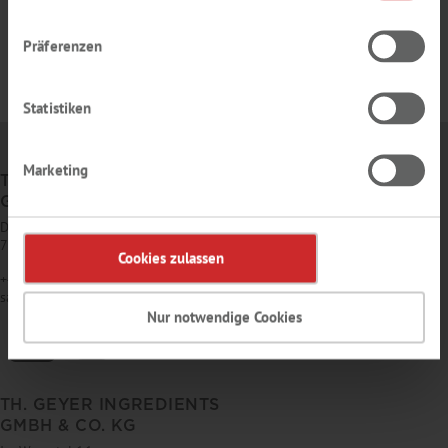
Präferenzen
Statistiken
Marketing
TH. GEYER
GMBH & CO. KG
Dornierstr. 4–6
71272 Renningen
Cookies zulassen
+49 7159 1637-0
sales
@
thgeyer.de
Nur notwendige Cookies
TH. GEYER INGREDIENTS
GMBH & CO. KG